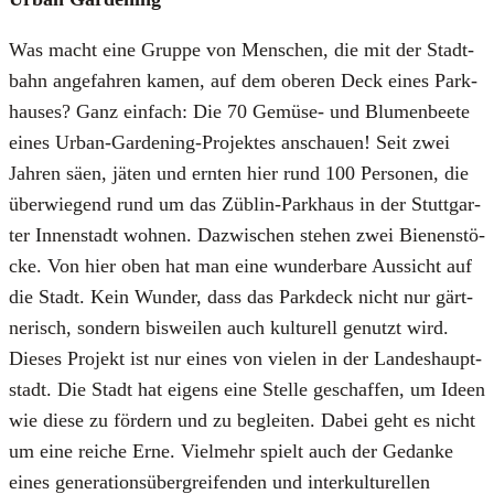
Was macht eine Grup­pe von Men­schen, die mit der Stadt­
bahn ange­fah­ren kamen, auf dem obe­ren Deck eines Park­
hau­ses? Ganz ein­fach: Die 70 Gemü­se- und Blu­men­bee­te
eines Urban-Gar­dening-Pro­jek­tes anschau­en! Seit zwei
Jah­ren säen, jäten und ern­ten hier rund 100 Per­so­nen, die
über­wie­gend rund um das Züb­lin-Park­haus in der Stutt­gar­
ter Innen­stadt woh­nen. Dazwi­schen ste­hen zwei Bie­nen­stö­
cke. Von hier oben hat man eine wun­der­ba­re Aus­sicht auf
die Stadt. Kein Wun­der, dass das Park­deck nicht nur gärt­
ne­risch, son­dern bis­wei­len auch kul­tu­rell genutzt wird.
Die­ses Pro­jekt ist nur eines von vie­len in der Lan­des­haupt­
stadt. Die Stadt hat eigens eine Stel­le geschaf­fen, um Ideen
wie die­se zu för­dern und zu beglei­ten. Dabei geht es nicht
um eine rei­che Erne. Viel­mehr spielt auch der Gedan­ke
eines gene­ra­ti­ons­über­grei­fen­den und inter­kul­tu­rel­len