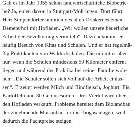
Gab es im Jahr 1955 schon land­wirt­schaft­li­che Bio­be­trie­
be? Ja, einen davon in Stutt­gart-Möh­rin­gen. Dort führt
Herr Sim­pen­dör­fer inmit­ten des alten Orts­ker­nes einen
Deme­ter­hof mit Hof­la­den. „Wir wol­len unse­re bäu­er­li­che
Arbeit der Bevöl­ke­rung ver­mit­teln“. Dazu bekommt er
häu­fig Besuch von Kitas und Schu­len. Und er hat regel­mä­
ßig Prak­ti­kan­ten von Wal­dorf­schu­len. Die nimmt er aber
nur, wenn die Schu­len min­des­tens 50 Kilo­me­ter ent­fernt
lie­gen und wäh­rend der Prak­ti­ka bei sei­ner Fami­lie woh­
nen: „Die Schü­ler sol­len sich voll auf die Arbeit ein­las­
sen“. Erzeugt wer­den Milch und Rind­fleisch, Joghurt, Eis,
Kar­tof­feln und 30 Gemü­se­sor­ten. Drei Vier­tel wird über
den Hof­la­den ver­kauft. Pro­ble­me berei­tet dem Bio­land­bau
der zuneh­men­de Mais­an­bau für die Bio­gas­an­la­gen, weil
dadurch die Pacht­prei­se stei­gen.