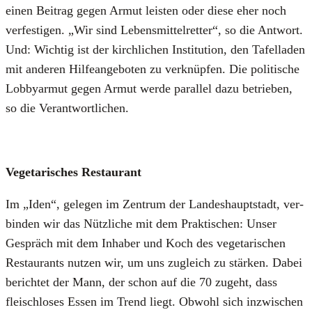
einen Bei­trag gegen Armut leis­ten oder die­se eher noch
ver­fes­ti­gen. „Wir sind Lebens­mit­tel­ret­ter“, so die Ant­wort.
Und: Wich­tig ist der kirch­li­chen Insti­tu­ti­on, den Tafel­la­den
mit ande­ren Hil­fe­an­ge­bo­ten zu ver­knüp­fen. Die poli­ti­sche
Lob­by­ar­mut gegen Armut wer­de par­al­lel dazu betrie­ben,
so die Ver­ant­wort­li­chen.
Vege­ta­ri­sches Restau­rant
Im „Iden“, gele­gen im Zen­trum der Lan­des­haupt­stadt, ver­
bin­den wir das Nütz­li­che mit dem Prak­ti­schen: Unser
Gespräch mit dem Inha­ber und Koch des vege­ta­ri­schen
Restau­rants nut­zen wir, um uns zugleich zu stär­ken. Dabei
berich­tet der Mann, der schon auf die 70 zugeht, dass
fleisch­lo­ses Essen im Trend liegt. Obwohl sich inzwi­schen