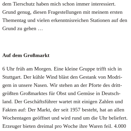
dem Tier­schutz haben mich schon immer inter­es­siert.
Grund genug, die­sen Fra­ge­stel­lun­gen mit mei­nem ers­ten
The­men­tag und vie­len erkennt­nis­rei­chen Sta­tio­nen auf den
Grund zu gehen …
Auf dem Groß­markt
6 Uhr früh am Mor­gen. Eine klei­ne Grup­pe trifft sich in
Stutt­gart. Der küh­le Wind bläst den Gestank von Mod­ri­
gem in unse­re Nasen. Wir ste­hen an der Pfor­te des dritt­
größ­ten Groß­mark­tes für Obst und Gemü­se in Deutsch­
land. Der Geschäfts­füh­rer war­tet mit eini­gen Zah­len und
Fak­ten auf: Der Markt, der seit 1957 besteht, hat an allen
Wochen­ta­gen geöff­net und wird rund um die Uhr belie­fert.
Erzeu­ger bie­ten drei­mal pro Woche ihre Waren feil. 4.000