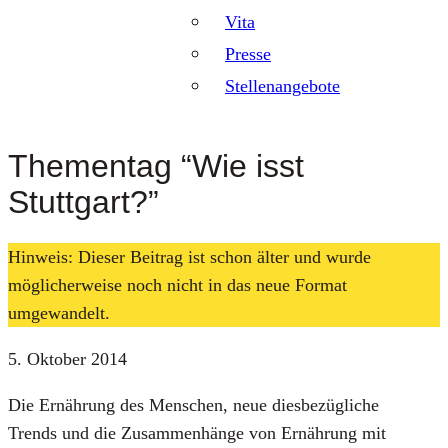
Vita
Presse
Stellenangebote
Thementag “Wie isst
Stuttgart?”
Hinweis: Dieser Beitrag ist schon älter und wurde
möglicherweise noch nicht in das neue Format
umgewandelt.
5. Oktober 2014
Die Ernäh­rung des Men­schen, neue dies­be­züg­li­che
Trends und die Zusam­men­hän­ge von Ernäh­rung mit