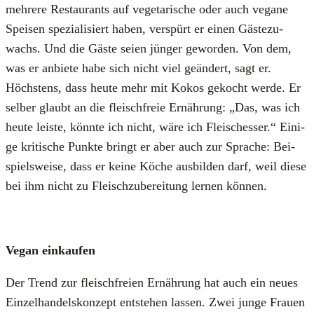
meh­re­re Restau­rants auf vege­ta­ri­sche oder auch vega­ne
Spei­sen spe­zia­li­siert haben, ver­spürt er einen Gäs­te­zu­
wachs. Und die Gäs­te sei­en jün­ger gewor­den. Von dem,
was er anbie­te habe sich nicht viel geän­dert, sagt er.
Höchs­tens, dass heu­te mehr mit Kokos gekocht wer­de. Er
sel­ber glaubt an die fleisch­freie Ernäh­rung: „Das, was ich
heu­te leis­te, könn­te ich nicht, wäre ich Fleisch­esser.“ Eini­
ge kri­ti­sche Punk­te bringt er aber auch zur Spra­che: Bei­
spiels­wei­se, dass er kei­ne Köche aus­bil­den darf, weil die­se
bei ihm nicht zu Fleisch­zu­be­rei­tung ler­nen kön­nen.
Vegan ein­kau­fen
Der Trend zur fleisch­frei­en Ernäh­rung hat auch ein neu­es
Ein­zel­han­dels­kon­zept ent­ste­hen las­sen. Zwei jun­ge Frau­en