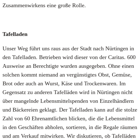
Zusam­men­wir­kens eine gro­ße Rol­le.
Tafel­la­den
Unser Weg führt uns raus aus der Stadt nach Nür­tin­gen in
den Tafel­la­den. Betrie­ben wird die­ser von der Cari­tas. 600
Aus­wei­se an Berech­tig­te wur­den aus­ge­ge­ben. Ohne einen
sol­chen kommt nie­mand an ver­güns­tig­tes Obst, Gemü­se,
Brot oder auch an Wurst, Käse und Tro­cken­wa­ren. Im
Gegen­satz zu ande­ren Tafel­lä­den wird in Nür­tin­gen nicht
über man­geln­de Lebens­mit­tel­spen­den von Ein­zel­händ­lern
und Bäcke­rei­en geklagt. Der Tafel­la­den kann auf die stol­ze
Zahl von 60 Ehren­amt­li­chen bli­cken, die die Lebens­mit­tel
in den Geschäf­ten abho­len, sor­tie­ren, in die Rega­le räu­men
und am Ver­kauf mit­wir­ken. Wir dis­ku­tie­ren, ob Tafel­lä­den