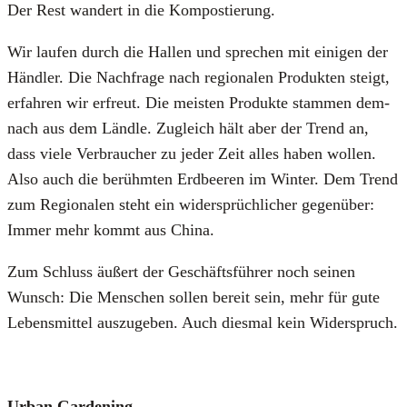
Der Rest wan­dert in die Kom­pos­tie­rung.
Wir lau­fen durch die Hal­len und spre­chen mit eini­gen der
Händ­ler. Die Nach­fra­ge nach regio­na­len Pro­duk­ten steigt,
erfah­ren wir erfreut. Die meis­ten Pro­duk­te stam­men dem­
nach aus dem Länd­le. Zugleich hält aber der Trend an,
dass vie­le Ver­brau­cher zu jeder Zeit alles haben wol­len.
Also auch die berühm­ten Erd­bee­ren im Win­ter. Dem Trend
zum Regio­na­len steht ein wider­sprüch­li­cher gegen­über:
Immer mehr kommt aus Chi­na.
Zum Schluss äußert der Geschäfts­füh­rer noch sei­nen
Wunsch: Die Men­schen sol­len bereit sein, mehr für gute
Lebens­mit­tel aus­zu­ge­ben. Auch dies­mal kein Wider­spruch.
Urban Gar­dening