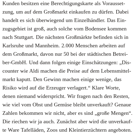
Kun­den besit­zen eine Berech­ti­gungs­kar­te als Vor­aus­set­
zung, um auf dem Groß­markt ein­kau­fen zu dür­fen. Dabei
han­delt es sich über­wie­gend um Ein­zel­händ­ler. Das Ein­
zugs­ge­biet ist groß, auch sol­che vom Boden­see kom­men
nach Stutt­gart. Die nächs­ten Groß­märk­te befin­den sich in
Karls­ru­he und Mann­heim. 2.000 Men­schen arbei­ten auf
dem Groß­markt, davon nur 50 bei der städ­ti­schen Betrei­
ber-GmbH. Und dann fol­gen eini­ge Ein­schät­zun­gen: „Dis­
coun­ter wie Aldi machen die Prei­se auf dem Lebens­mit­tel­
markt kaputt. Den Gewinn machen eini­ge weni­ge, das
Risi­ko wird auf die Erzeu­ger ver­la­gert.“ Kla­re Wor­te,
denen nie­mand wider­spricht. Wir fra­gen nach den Res­ten,
wie viel vom Obst und Gemü­se bleibt unver­kauft? Genaue
Zah­len bekom­men wir nicht, aber es sind „gro­ße Men­gen“.
Die rie­chen wir ja auch. Zunächst aber wird die unver­kauf­
te Ware Tafel­lä­den, Zoos und Klein­tier­züch­tern ange­bo­ten.