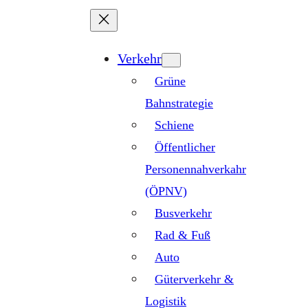
Zum
Inhalt
springen
Verkehr
Grüne
Bahnstrategie
Schiene
Öffentlicher
Personennahverkahr
(ÖPNV)
Busverkehr
Rad & Fuß
Auto
Güterverkehr &
Logistik