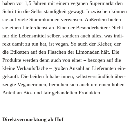
haben vor 1,5 Jah­ren mit einem vega­nen Super­markt den
Schritt in die Selbst­stän­dig­keit gewagt. Inzwi­schen kön­nen
sie auf vie­le Stamm­kun­den ver­wei­sen. Außer­dem bie­ten
sie einen Lie­fer­dienst an. Eine der Beson­der­hei­ten: Nicht
nur die Lebens­mit­tel sel­ber, son­dern auch alles, was indi­
rekt damit zu tun hat, ist vegan. So auch der Kle­ber, der
die Eti­ket­ten auf den Fla­schen der Limo­na­den hält. Die
Pro­duk­te wer­den denn auch von einer – bezo­gen auf die
klei­ne Ver­kaufs­flä­che – gro­ßen Anzahl an Lie­fe­ran­ten ein­
ge­kauft. Die bei­den Inha­be­rin­nen, selbst­ver­ständ­lich über­
zeug­te Vega­ne­rin­nen, bemü­hen sich auch um einen hohen
Anteil an Bio- und fair gehan­del­ten Pro­duk­ten.
Direkt­ver­mark­tung ab Hof