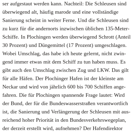
ser auf­ge­staut wer­den kann. Nach­teil: Die Schleu­sen sind
über­wie­gend alt, häu­fig maro­de und eine voll­stän­di­ge
Sanie­rung scheint in wei­ter Fer­ne. Und die Schleu­sen sind
zu kurz für die andern­orts inzwi­schen übli­chen 135-Meter-
Schif­fe. In Plochin­gen wer­den über­wie­gend Schrott (Anteil
30 Pro­zent) und Dün­ge­mit­tel (17 Pro­zent) umge­schla­gen.
Wobei Umschlag, das habe ich heu­te gelernt, nicht zwin­
gend immer etwas mit dem Schiff zu tun haben muss. Es
gibt auch den Umschlag zwi­schen Zug und LKW. Das gilt
für alle Häfen. Der Plochin­ger Hafen ist der kleins­te am
Neckar und wird von jähr­lich 600 bis 700 Schif­fen ange­
fah­ren. Die für Plochin­gen span­nen­de Fra­ge lau­tet: Wird
der Bund, der für die Bun­des­was­ser­stra­ßen ver­ant­wort­lich
ist, die Sanie­rung und Ver­län­ge­rung der Schleu­sen mit aus­
rei­chend hoher Prio­ri­tät in den Bun­des­ver­kehrs­we­ge­plan,
der der­zeit erstellt wird, auf­neh­men? Der Hafen­di­rek­tor