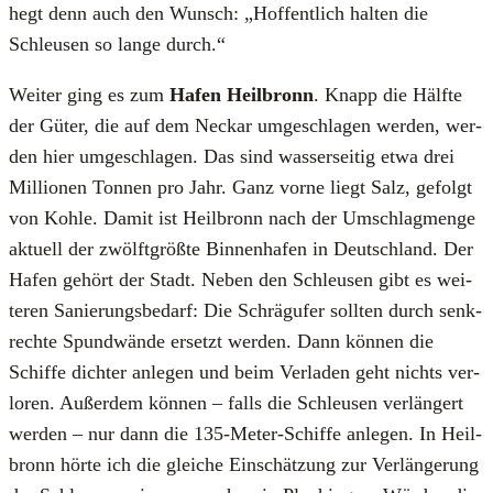
hegt denn auch den Wunsch: „Hof­fent­lich hal­ten die
Schleu­sen so lan­ge durch.“
Wei­ter ging es zum
Hafen Heil­bronn
. Knapp die Hälf­te
der Güter, die auf dem Neckar umge­schla­gen wer­den, wer­
den hier umge­schla­gen. Das sind was­ser­sei­tig etwa drei
Mil­lio­nen Ton­nen pro Jahr. Ganz vor­ne liegt Salz, gefolgt
von Koh­le. Damit ist Heil­bronn nach der Umschlag­men­ge
aktu­ell der zwölft­größ­te Bin­nen­ha­fen in Deutsch­land. Der
Hafen gehört der Stadt. Neben den Schleu­sen gibt es wei­
te­ren Sanie­rungs­be­darf: Die Schräg­ufer soll­ten durch senk­
rech­te Spund­wän­de ersetzt wer­den. Dann kön­nen die
Schif­fe dich­ter anle­gen und beim Ver­la­den geht nichts ver­
lo­ren. Außer­dem kön­nen – falls die Schleu­sen ver­län­gert
wer­den – nur dann die 135-Meter-Schif­fe anle­gen. In Heil­
bronn hör­te ich die glei­che Ein­schät­zung zur Ver­län­ge­rung