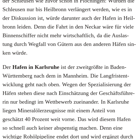
der Schleu­sen wie zuvor schon in Plochin­gen: Wür­den die
Schleu­sen nur bis Heil­bronn ver­län­gert wer­den, wie es in
der Dis­kus­si­on ist, wür­de dar­un­ter auch der Hafen in Heil­
bronn lei­den. Denn die Fahrt in den Neckar wäre für vie­le
Bin­nen­schif­fer nicht mehr wirt­schaft­lich, da die Aus­las­
tung durch Weg­fall von Gütern aus den ande­ren Häfen sin­
ken wür­de.
Der
Hafen in Karls­ru­he
ist der zweit­größ­te in Baden-
Würt­tem­berg nach dem in Mann­heim. Die Lang­fris­tent­
wick­lung geht nach oben. Wegen der Spe­zia­li­sie­rung der
Häfen ste­hen die­se nach Ein­schät­zung der Geschäfts­füh­re­
rin nur bedingt im Wett­be­werb zuein­an­der. In Karls­ru­he
lie­gen Mine­ral­öl­er­zeug­nis­se mit einem Anteil von
geschätzt 40 Pro­zent weit vor­ne. Das wird die­sem Hafen
so schnell auch kei­ner abspens­tig machen. Denn eine
wich­ti­ge Roh­öl­pipe­line endet dort und wird ergänzt durch