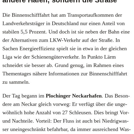
Die Bin­nen­schiff­fahrt hat am Trans­port­auf­kom­men der
Land­ver­kehrs­trä­ger in Deutsch­land nur einen Anteil von
sta­bi­len 5,5 Pro­zent. Und doch ist sie neben der Bahn eine
der Alter­na­ti­ven zum LKW-Ver­kehr auf der Stra­ße. In
Sachen Ener­gie­ef­fi­zi­enz spielt sie in etwa in der glei­chen
Liga wie der Schie­nen­gü­ter­ver­kehr. In Punk­to Lärm
schnei­det sie bes­ser ab. Grund genug, im Rah­men eines
The­men­ta­ges nähe­re Infor­ma­tio­nen zur Bin­nen­schiff­fahrt
zu sam­meln.
Der Tag begann im
Plochin­ger Neckar­ha­fen
. Das Beson­
de­re am Neckar gleich vor­weg: Er ver­fügt über die unge­
wöhn­lich hohe Anzahl von 27 Schleu­sen. Dies bringt Vor-
und Nach­tei­le. Vor­teil: Der Fluss ist auch bei Nied­rig­was­
ser unein­ge­schränkt befahr­bar, da immer aus­rei­chend Was­