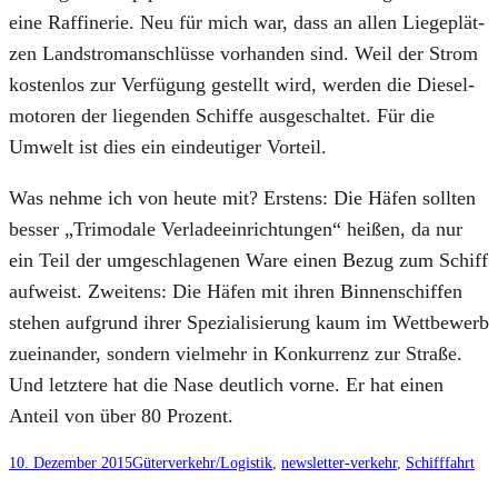
eine Raf­fi­ne­rie. Neu für mich war, dass an allen Lie­ge­plät­
zen Land­stro­m­an­schlüs­se vor­han­den sind. Weil der Strom
kos­ten­los zur Ver­fü­gung gestellt wird, wer­den die Die­sel­
mo­to­ren der lie­gen­den Schif­fe aus­ge­schal­tet. Für die
Umwelt ist dies ein ein­deu­ti­ger Vor­teil.
Was neh­me ich von heu­te mit? Ers­tens: Die Häfen soll­ten
bes­ser „Tri­mo­da­le Ver­la­de­ein­rich­tun­gen“ hei­ßen, da nur
ein Teil der umge­schla­ge­nen Ware einen Bezug zum Schiff
auf­weist. Zwei­tens: Die Häfen mit ihren Bin­nen­schif­fen
ste­hen auf­grund ihrer Spe­zia­li­sie­rung kaum im Wett­be­werb
zuein­an­der, son­dern viel­mehr in Kon­kur­renz zur Stra­ße.
Und letz­te­re hat die Nase deut­lich vor­ne. Er hat einen
Anteil von über 80 Pro­zent.
10. Dezember 2015
Güterverkehr/Logistik
, 
newsletter-verkehr
, 
Schifffahrt