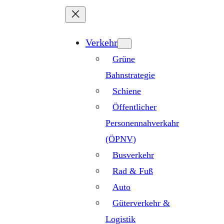
Zum
Inhalt
springen
Verkehr
Grüne
Bahnstrategie
Schiene
Öffentlicher
Personennahverkahr
(ÖPNV)
Busverkehr
Rad & Fuß
Auto
Güterverkehr &
Logistik