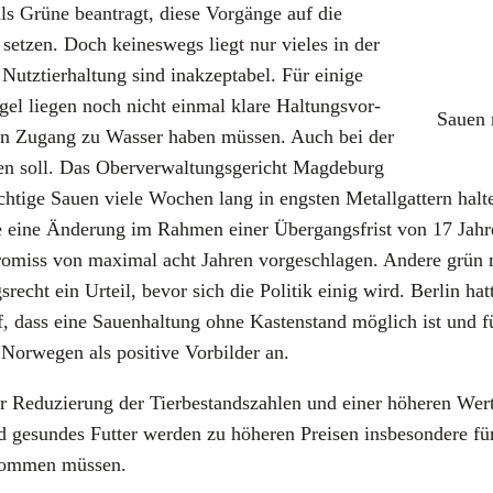
 Grü­ne bean­tragt, die­se Vor­gän­ge auf die
set­zen. Doch kei­nes­wegs liegt nur vie­les in der
utz­tier­hal­tung sind inak­zep­ta­bel. Für eini­ge
­gel lie­gen noch nicht ein­mal kla­re Hal­tungs­vor­
Sau­en 
 Enten Zugang zu Was­ser haben müs­sen. Auch bei der
hen soll. Das Ober­ver­wal­tungs­ge­richt Mag­de­burg
äch­ti­ge Sau­en vie­le Wochen lang in engs­ten Metall­gat­tern hal­
ine Ände­rung im Rah­men einer Über­gangs­frist von 17 Jah­ren
iss von maxi­mal acht Jah­ren vor­ge­schla­gen. Ande­re grün mit­r
echt ein Urteil, bevor sich die Poli­tik einig wird. Ber­lin hat­t
 dass eine Sau­en­hal­tung ohne Kas­ten­stand mög­lich ist und fü
r­we­gen als posi­ti­ve Vor­bil­der an.
 Redu­zie­rung der Tier­be­stands­zah­len und einer höhe­ren Wert
gesun­des Fut­ter wer­den zu höhe­ren Prei­sen ins­be­son­de­re für 
ekom­men müs­sen.