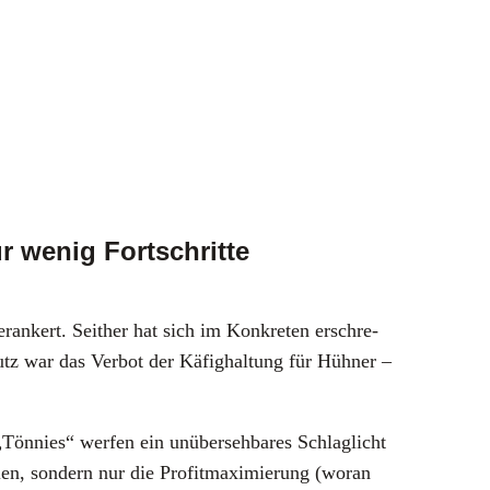
r wenig Fortschritte
r­an­kert. Seit­her hat sich im Kon­kre­ten erschre­
utz war das Ver­bot der Käfig­hal­tung für Hüh­ner –
„Tön­nies“ wer­fen ein unüber­seh­ba­res Schlag­licht
, son­dern nur die Pro­fit­ma­xi­mie­rung (wor­an