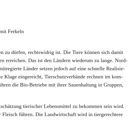
mit Fer­keln
ten zu dür­fen, rechts­wid­rig ist. Die Tie­re kön­nen sich damit
 errei­chen. Das ist den Län­dern wie­der­um zu lan­ge. Nord­
e­gier­te Län­der set­zen jedoch auf eine schnel­le Rea­li­sie­
e Kla­ge ein­ge­reicht, Tier­schutz­ver­bän­de rech­nen im kom­
h­ren die Bio-Betrie­be mit ihrer Sau­en­hal­tung in Grup­pen,
­schät­zung tie­ri­scher Lebens­mit­tel zu bekom­men sein wird.
Fleisch füh­ren. Die Land­wirt­schaft wird in tier­ge­rech­te­re