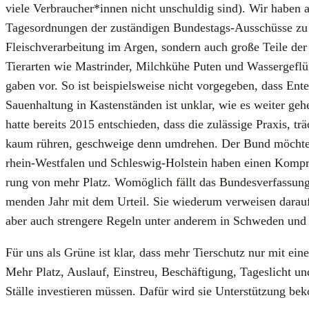
vie­le Verbraucher*innen nicht unschul­dig sind). Wir haben als
Tages­ord­nun­gen der zustän­di­gen Bun­des­tags-Aus­schüs­se zu 
Fleisch­ver­ar­bei­tung im Argen, son­dern auch gro­ße Tei­le der N
Tier­ar­ten wie Mast­rin­der, Milch­kü­he Puten und Was­ser­ge­flü
ga­ben vor. So ist bei­spiels­wei­se nicht vor­ge­ge­ben, dass
Sau­en­hal­tung in Kas­ten­stän­den ist unklar, wie es wei­ter ge
hat­te bereits 2015 ent­schie­den, dass die zuläs­si­ge Pra­xis, tr
kaum rüh­ren, geschwei­ge denn umdre­hen. Der Bund möch­te e
rhein-West­fa­len und Schles­wig-Hol­stein haben einen Kom­pro­m
rung von mehr Platz. Womög­lich fällt das Bun­des­ver­fas­sungs­r
men­den Jahr mit dem Urteil. Sie wie­der­um ver­wei­sen dar­auf,
aber auch stren­ge­re Regeln unter ande­rem in Schwe­den und No
Für uns als Grü­ne ist klar, dass mehr Tier­schutz nur mit einer
Mehr Platz, Aus­lauf, Ein­streu, Beschäf­ti­gung, Tages­licht und 
Stäl­le inves­tie­ren müs­sen. Dafür wird sie Unter­stüt­zung b