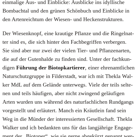
ein­ma­li­ge Aus- und Ein­bli­cke: Aus­bli­cke ins idyl­li­sche
Bom­bach­tal und den grü­nen Schön­buch und Ein­bli­cke in
den Arten­reich­tum der Wie­sen- und Hecken­struk­tu­ren.
Der Wie­sen­knopf, eine krau­ti­ge Pflan­ze und die Rin­gel­nat­
ter sind es, die sich hin­ter den Fach­be­grif­fen ver­ber­gen.
Sie sind aber nur zwei der vie­len Tier- und Pflan­zen­ar­ten,
die auf der Guten­hal­de zu fin­den sind. Unter der fach­kun­
di­gen
Füh­rung der Bio­top­kar­tie­rer
, einer ehren­amt­li­chen
Natur­schutz­grup­pe in Fil­der­stadt, war ich mit Thek­la Wal­
ker MdL auf dem Gelän­de unter­wegs. Vie­le der teils sel­te­
nen und teils häu­fi­gen, aber nicht zwin­gend geläu­fi­gen
Arten wur­den uns wäh­rend des natur­fach­li­chen Rund­gangs
vor­ge­stellt und erläu­tert. Manch ein Kräut­lein fand sein
Weg in die Mün­der der inter­es­sier­ten Gesell­schaft. Thek­la
Wal­ker und ich bedank­ten uns für das lang­jäh­ri­ge Enga­ge­
ment der „Bio­toper“, wie sie ger­ne abge­kürzt genannt wer­