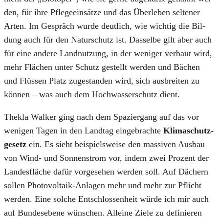
den, für ihre Pfle­ge­ein­sät­ze und das Über­le­ben sel­te­ner
Arten. Im Gespräch wur­de deut­lich, wie wich­tig die Bil­
dung auch für den Natur­schutz ist. Das­sel­be gilt aber auch
für eine ande­re Land­nut­zung, in der weni­ger ver­baut wird,
mehr Flä­chen unter Schutz gestellt wer­den und Bächen
und Flüs­sen Platz zuge­stan­den wird, sich aus­brei­ten zu
kön­nen – was auch dem Hoch­was­ser­schutz dient.
Thek­la Wal­ker ging nach dem Spa­zier­gang auf das vor
weni­gen Tagen in den Land­tag ein­ge­brach­te
Kli­ma­schutz­
ge­setz
ein. Es sieht bei­spiels­wei­se den mas­si­ven Aus­bau
von Wind- und Son­nen­strom vor, indem zwei Pro­zent der
Lan­des­flä­che dafür vor­ge­se­hen wer­den soll. Auf Dächern
sol­len Pho­to­vol­ta­ik-Anla­gen mehr und mehr zur Pflicht
wer­den. Eine sol­che Ent­schlos­sen­heit wür­de ich mir auch
auf Bun­des­ebe­ne wün­schen. Allei­ne Zie­le zu defi­nie­ren