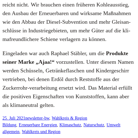
reicht nicht. Wir brau­chen einen frü­he­ren Koh­le­aus­stieg,
den Aus­bau der Erneu­er­ba­ren und wirk­sa­me Maß­nah­men
wie den Abbau der Die­sel-Sub­ven­ti­on und mehr Gleis­an­
schlüs­se in Indus­trie­ge­bie­ten, um mehr Güter auf die kli­
ma­freund­li­che­re Schie­ne ver­la­gern zu kön­nen.
Ein­ge­la­den war auch Rapha­el Stäb­ler, um die
Pro­duk­te
sei­ner Mar­ke „Ajaa!“
vor­zu­stel­len. Unter die­sem Namen
wer­den Schüs­seln, Geträn­ke­fla­schen und Kin­der­ge­schirr
ver­trie­ben, bei denen Erd­öl durch Rest­stof­fe aus der
Zucker­rohr-ver­ar­bei­tung ersetzt wird. Das Mate­ri­al erfüllt
die posi­ti­ven Eigen­schaf­ten von Kunst­stof­fen, kann aber
als kli­ma­neu­tral gel­ten.
25. Juli 2021
newsletter-bw
, 
Wahlkreis & Region
Bildung
, 
Erneuerbare Energien
, 
Klimaschutz
, 
Naturschutz
, 
Umwelt
allgemein
, 
Wahlkreis und Region