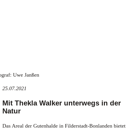
o­graf: Uwe Jan­ßen
25.07.2021
Mit Thekla Walker unterwegs in der
Natur
Das Are­al der Guten­hal­de in Fil­der­stadt-Bon­lan­den bie­tet