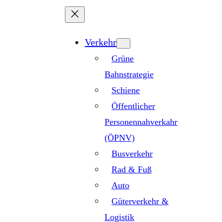
Zum
Inhalt
springen
Verkehr
Grüne
Bahnstrategie
Schiene
Öffentlicher
Personennahverkahr
(ÖPNV)
Busverkehr
Rad & Fuß
Auto
Güterverkehr &
Logistik