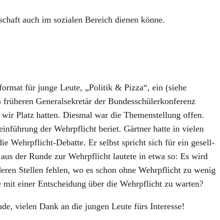
­schaft auch im sozia­len Bereich die­nen kön­ne.
mat für jun­ge Leu­te, „Poli­tik & Piz­za“, ein (sie­he
­he­ren Gene­ral­se­kre­tär der Bun­des­schü­ler­kon­fe­renz
r Platz hat­ten. Dies­mal war die The­men­stel­lung offen.
­ein­füh­rung der Wehr­pflicht beriet. Gärt­ner hat­te in vie­len
die Wehr­pflicht-Debat­te. Er selbst spricht sich für ein gesell­
g aus der Run­de zur Wehr­pflicht lau­te­te in etwa so: Es wird
e­ren Stel­len feh­len, wo es schon ohne Wehr­pflicht zu wenig
e mit einer Ent­schei­dung über die Wehr­pflicht zu war­ten?
de, vie­len Dank an die jun­gen Leu­te fürs Inter­es­se!