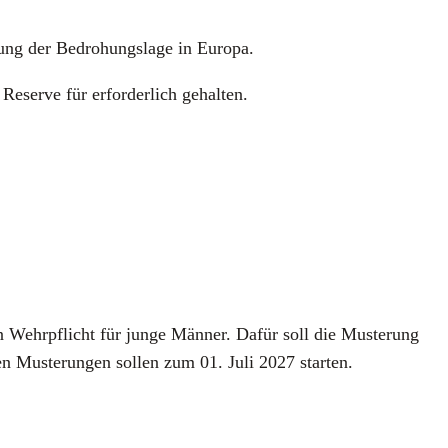
fung der Bedro­hungs­la­ge in Euro­pa.
r Reser­ve für erfor­der­lich gehal­ten.
en Wehr­pflicht für jun­ge Män­ner. Dafür soll die Mus­te­rung
n Mus­te­run­gen sol­len zum 01. Juli 2027 star­ten.