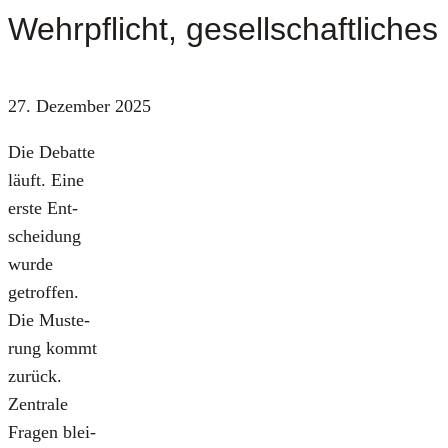
Wehrpflicht, gesellschaftliches 
27. Dezember 2025
Die Debat­te
läuft. Eine
ers­te Ent­
schei­dung
wur­de
getrof­fen.
Die Mus­te­
rung kommt
zurück.
Zen­tra­le
Fra­gen blei­