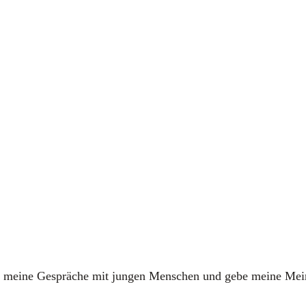
ber mei­ne Gesprä­che mit jun­gen Men­schen und gebe mei­ne Mei