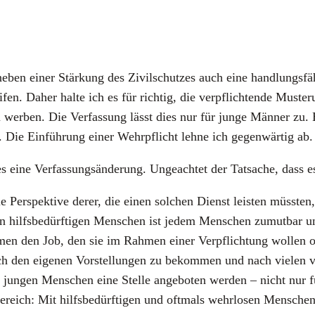
neben einer Stär­kung des Zivil­schut­zes auch eine hand­lungs­fä­h
ei­fen. Daher hal­te ich es für rich­tig, die ver­pflich­ten­de Mus­t
wer­ben. Die Ver­fas­sung lässt dies nur für jun­ge Män­ner zu. Ei
. Die Ein­füh­rung einer Wehr­pflicht leh­ne ich gegen­wär­tig ab.
e es eine Ver­fas­sungs­än­de­rung. Unge­ach­tet der Tat­sa­che, da
e Per­spek­ti­ve derer, die einen sol­chen Dienst leis­ten müss­ten
ilfs­be­dürf­ti­gen Men­schen ist jedem Men­schen zumut­bar und s
men den Job, den sie im Rah­men einer Ver­pflich­tung wol­len od
ach den eige­nen Vor­stel­lun­gen zu bekom­men und nach vie­len 
jun­gen Men­schen eine Stel­le ange­bo­ten wer­den – nicht nur für
be­reich: Mit hilfs­be­dürf­ti­gen und oft­mals wehr­lo­sen Men­sch