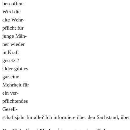
ben offen:
Wird die
alte Wehr­
pflicht für
jun­ge Män­
ner wie­der
in Kraft
gesetzt?
Oder gibt es
gar eine
Mehr­heit für
ein ver­
pflich­ten­des
Gesell­
schafts­jahr für alle? Ich infor­mie­re über den Sach­stand, ü