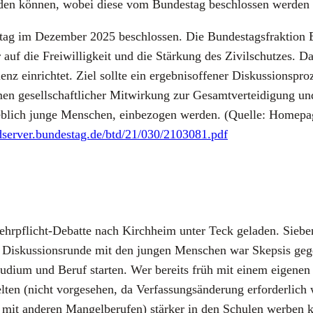
r­den kön­nen, wobei die­se vom Bun­des­tag beschlos­sen wer­den 
­tag im Dezem­ber 2025 beschlos­sen. Die Bun­des­tags­frak­ti­on
er auf die Frei­wil­lig­keit und die Stär­kung des Zivil­schut­zes. D
nz ein­rich­tet. Ziel soll­te ein ergeb­nis­of­fe­ner Dis­kus­si­ons­pr
r­men gesell­schaft­li­cher Mit­wir­kung zur Gesamt­ver­tei­di­gung 
geb­lich jun­ge Men­schen, ein­be­zo­gen wer­den. (Quel­le: Home­pa
/dserver.bundestag.de/btd/21/030/2103081.pdf
Wehr­pflicht-Debat­te nach Kirch­heim unter Teck gela­den. Sie
Dis­kus­si­ons­run­de mit den jun­gen Men­schen war Skep­sis geg
u­di­um und Beruf star­ten. Wer bereits früh mit einem eige­nen 
en (nicht vor­ge­se­hen, da Ver­fas­sungs­än­de­rung erfor­der­lic
 mit ande­ren Man­gel­be­ru­fen) stär­ker in den Schu­len wer­ben 