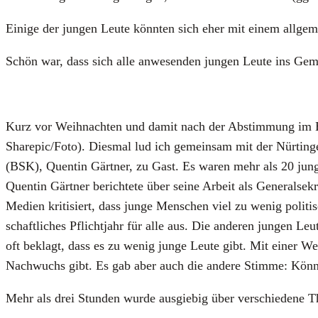
Eini­ge der jun­gen Leu­te könn­ten sich eher mit einem all­ge­
Schön war, dass sich alle anwe­sen­den jun­gen Leu­te ins Geme
Kurz vor Weih­nach­ten und damit nach der Abstim­mung im Bun­de
Sharepic/Foto). Dies­mal lud ich gemein­sam mit der Nür­tin­ger La
(BSK), Quen­tin Gärt­ner, zu Gast. Es waren mehr als 20 jun­g
Quen­tin Gärt­ner berich­te­te über sei­ne Arbeit als Gene­ral­se­k
Medi­en kri­ti­siert, dass jun­ge Men­schen viel zu wenig poli­ti
schaft­li­ches Pflicht­jahr für alle aus. Die ande­ren jun­gen Le
oft beklagt, dass es zu wenig jun­ge Leu­te gibt. Mit einer We
Nach­wuchs gibt. Es gab aber auch die ande­re Stim­me: Kön­nen
Mehr als drei Stun­den wur­de aus­gie­big über ver­schie­de­ne T