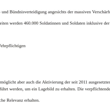
 und Bünd­nis­ver­tei­di­gung ange­sichts der mas­si­ven Ver­schär­
Ein­hei­ten wer­den 460.000 Sol­da­tin­nen und Sol­da­ten inklu­si­ve de
hr­pflich­ti­gen
rmög­licht aber auch die Akti­vie­rung der seit 2011 aus­ge­setz­t
ührt wer­den, um ein Lage­bild zu erhal­ten. Die ver­pflich­ten­de
sche Rele­vanz erhal­ten.