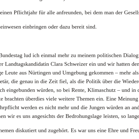
mei­nen Pflicht­jahr für alle anfreun­den, bei dem man der Gesell
in­we­sen ein­brin­gen oder dazu bereit sind.
s­tag lud ich ein­mal mehr zu mei­nem poli­ti­schen Dia­log­for­
nd­tags­kan­di­da­tin Cla­ra Schwei­zer ein und wir hat­ten den frü
e Leu­te aus Nür­tin­gen und Umge­bung gekom­men – mehr als wi
re­tär, die genau in die Zeit fiel, als die Poli­tik über die Wie­der
sch ein­ge­bun­den wür­den, so bei Ren­te, Kli­ma­schutz – und in 
u­te brach­ten über­dies vie­le wei­te­re The­men ein. Eine Mei­nun
hr­pflicht wer­den es nicht mehr und die Jun­gen wür­den an and
 wir es uns ange­sichts der Bedro­hungs­la­ge leis­ten, so lan­g
he­men dis­ku­tiert und zuge­hört. Es war uns eine Ehre und Freu­