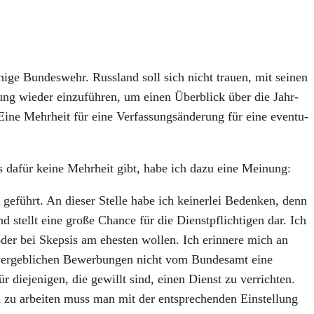
i­ge Bun­des­wehr. Russ­land soll sich nicht trau­en, mit sei­nen
e­rung wie­der ein­zu­füh­ren, um einen Über­blick über die Jahr­
ne Mehr­heit für eine Ver­fas­sungs­än­de­rung für eine even­tu­
ss es dafür kei­ne Mehr­heit gibt, habe ich dazu eine Mei­nung:
, geführt. An die­ser Stel­le habe ich kei­ner­lei Beden­ken, denn
tellt eine gro­ße Chan­ce für die Dienst­pflich­ti­gen dar. Ich
er bei Skep­sis am ehes­ten wol­len. Ich erin­ne­re mich an
ver­geb­li­chen Bewer­bun­gen nicht vom Bun­des­amt eine
 die­je­ni­gen, die gewillt sind, einen Dienst zu ver­rich­ten.
en zu arbei­ten muss man mit der ent­spre­chen­den Ein­stel­lung