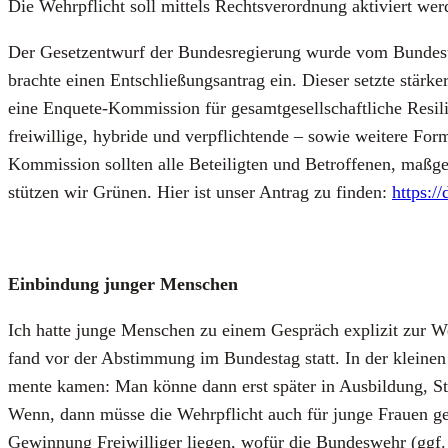
Die Wehr­pflicht soll mit­tels Rechts­ver­ord­nung akti­viert we
Der Gesetz­ent­wurf der Bun­des­re­gie­rung wur­de vom Bun­des
brach­te einen Ent­schlie­ßungs­an­trag ein. Die­ser setz­te stär­k
eine Enquete-Kom­mis­si­on für gesamt­ge­sell­schaft­li­che Resi­li­e
frei­wil­li­ge, hybri­de und ver­pflich­ten­de – sowie wei­te­re Fo
Kom­mis­si­on soll­ten alle Betei­lig­ten und Betrof­fe­nen, maß­
stüt­zen wir Grü­nen. Hier ist unser Antrag zu fin­den:
https:/
Ein­bin­dung jun­ger Men­schen
Ich hat­te jun­ge Men­schen zu einem Gespräch expli­zit zur 
fand vor der Abstim­mung im Bun­des­tag statt. In der klei­nen 
men­te kamen: Man kön­ne dann erst spä­ter in Aus­bil­dung, St
Wenn, dann müs­se die Wehr­pflicht auch für jun­ge Frau­en gel­t
Gewin­nung Frei­wil­li­ger lie­gen, wofür die Bun­des­wehr (ggf.