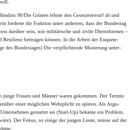
soll.
 Bünd­nis 90/Die Grü­nen lehn­te den Gesetz­ent­wurf ab und
ar­in for­der­te die Frak­ti­on unter ande­rem, dass der Bun­des­tag
o­zess dar­über sein, wie mili­tä­ri­sche und zivi­le Dienst­for­men –
und Resi­li­enz bei­tra­gen kön­nen. In die Arbeit der Enquete-
ge des Bun­des­ta­ges) Die ver­pflich­ten­de Mus­te­rung unter­
­ben jun­ge Frau­en und Män­ner waren gekom­men. Der Ter­min
en­über einer mög­li­chen Wehrp­licht zu spü­ren. Als Argu­
Unter­neh­men gestar­tet sei (Start-Up) bekä­me ein Pro­blem.
h wäre). Der Fokus, so eini­ge der jun­gen Leu­te, müs­se auf der
kön­ne.