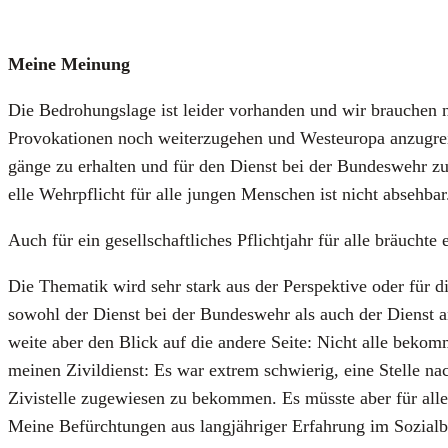
Mei­ne Mei­nung
Die Bedro­hungs­la­ge ist lei­der vor­han­den und wir brau­chen 
Pro­vo­ka­tio­nen noch wei­ter­zu­ge­hen und West­eu­ro­pa anzu­gr
gän­ge zu erhal­ten und für den Dienst bei der Bun­des­wehr zu 
el­le Wehr­pflicht für alle jun­gen Men­schen ist nicht abseh­bar
Auch für ein gesell­schaft­li­ches Pflicht­jahr für alle bräuch­t
Die The­ma­tik wird sehr stark aus der Per­spek­ti­ve oder für di
sowohl der Dienst bei der Bun­des­wehr als auch der Dienst an h
wei­te aber den Blick auf die ande­re Sei­te: Nicht alle bekom­
mei­nen Zivil­dienst: Es war extrem schwie­rig, eine Stel­le n
Zivistel­le zuge­wie­sen zu bekom­men. Es müss­te aber für alle 
Mei­ne Befürch­tun­gen aus lang­jäh­ri­ger Erfah­rung im Sozi­al­