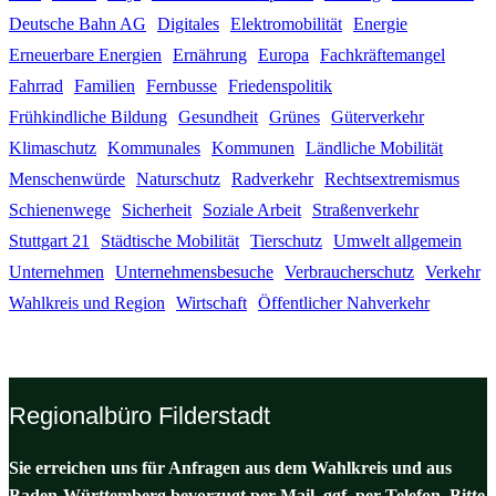
Deutsche Bahn AG
Digitales
Elektromobilität
Energie
Erneuerbare Energien
Ernährung
Europa
Fachkräftemangel
Fahrrad
Familien
Fernbusse
Friedenspolitik
Frühkindliche Bildung
Gesundheit
Grünes
Güterverkehr
Klimaschutz
Kommunales
Kommunen
Ländliche Mobilität
Menschenwürde
Naturschutz
Radverkehr
Rechtsextremismus
Schienenwege
Sicherheit
Soziale Arbeit
Straßenverkehr
Stuttgart 21
Städtische Mobilität
Tierschutz
Umwelt allgemein
Unternehmen
Unternehmensbesuche
Verbraucherschutz
Verkehr
Wahlkreis und Region
Wirtschaft
Öffentlicher Nahverkehr
Regionalbüro Filderstadt
Sie erreichen uns für Anfragen aus dem Wahlkreis und aus
Baden-Württemberg bevorzugt per Mail, ggf. per Telefon. Bitte