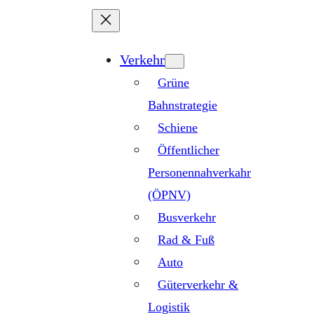
Zum
Inhalt
springen
Verkehr
Grüne
Bahnstrategie
Schiene
Öffentlicher
Personennahverkahr
(ÖPNV)
Busverkehr
Rad & Fuß
Auto
Güterverkehr &
Logistik