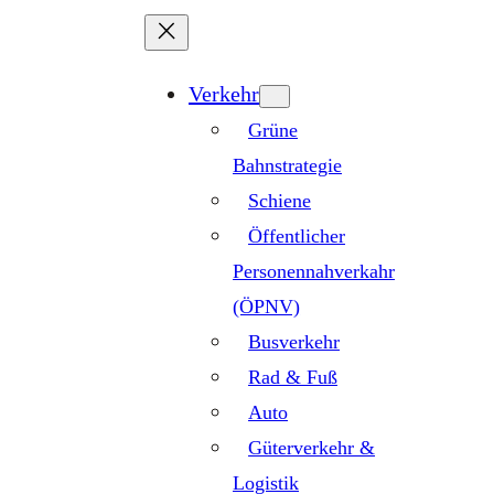
Zum
Inhalt
springen
Verkehr
Grüne
Bahnstrategie
Schiene
Öffentlicher
Personennahverkahr
(ÖPNV)
Busverkehr
Rad & Fuß
Auto
Güterverkehr &
Logistik