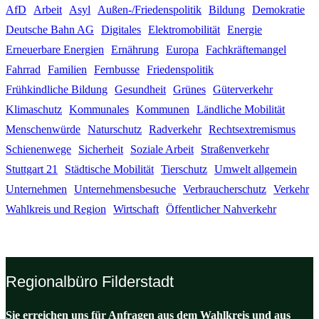
AfD
Arbeit
Asyl
Außen-/Friedenspolitik
Bildung
Demokratie
Deutsche Bahn AG
Digitales
Elektromobilität
Energie
Erneuerbare Energien
Ernährung
Europa
Fachkräftemangel
Fahrrad
Familien
Fernbusse
Friedenspolitik
Frühkindliche Bildung
Gesundheit
Grünes
Güterverkehr
Klimaschutz
Kommunales
Kommunen
Ländliche Mobilität
Menschenwürde
Naturschutz
Radverkehr
Rechtsextremismus
Schienenwege
Sicherheit
Soziale Arbeit
Straßenverkehr
Stuttgart 21
Städtische Mobilität
Tierschutz
Umwelt allgemein
Unternehmen
Unternehmensbesuche
Verbraucherschutz
Verkehr
Wahlkreis und Region
Wirtschaft
Öffentlicher Nahverkehr
Regionalbüro Filderstadt
Sie erreichen uns für Anfragen aus dem Wahlkreis und aus