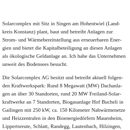
Sol­ar­com­plex mit Sitz in Sin­gen am Hoh­ent­wiel (Land­
kreis Kon­stanz) plant, baut und betreibt Anla­gen zur
Strom- und Wär­me­be­reit­stel­lung aus erneu­er­ba­ren Ener­
gien und bie­tet die Kapi­tal­be­tei­li­gung an die­sen Anla­gen
als öko­lo­gi­sche Geld­an­la­ge an. Ich habe das Unter­neh­men
unweit des Boden­sees besucht.
Die Sol­ar­com­plex AG besitzt und betreibt aktu­ell fol­gen­
den Kraft­werks­park: Rund 8 Mega­watt (MW) Dach­an­la­
gen an über 30 Stand­or­ten, rund 20 MW Frei­land-Solar­
kraft­wer­ke an 7 Stand­or­ten, Bio­gas­an­la­ge Hof Bucheli in
Gai­lin­gen mit 250 kW, ca. 150 Kilo­me­ter Nah­wär­me­net­ze
und Heiz­zen­tra­len in den Bio­en­er­gie­dör­fern Mau­en­heim,
Lip­perts­reu­te, Schlatt, Rand­egg, Lau­ten­bach, Hil­z­in­gen,