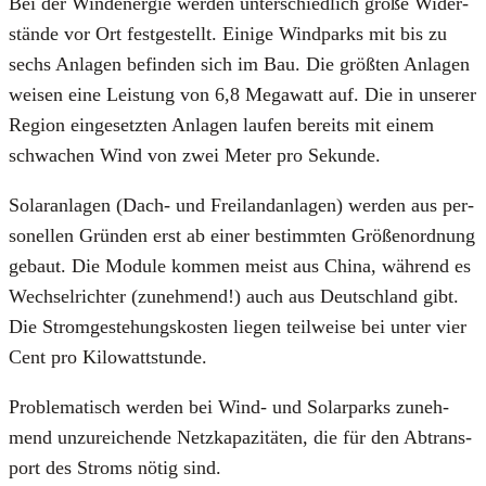
Bei der Wind­ener­gie wer­den unter­schied­lich gro­ße Wider­
stän­de vor Ort fest­ge­stellt. Eini­ge Wind­parks mit bis zu
sechs Anla­gen befin­den sich im Bau. Die größ­ten Anla­gen
wei­sen eine Leis­tung von 6,8 Mega­watt auf. Die in unse­rer
Regi­on ein­ge­setz­ten Anla­gen lau­fen bereits mit einem
schwa­chen Wind von zwei Meter pro Sekun­de.
Solar­an­la­gen (Dach- und Frei­land­an­la­gen) wer­den aus per­
so­nel­len Grün­den erst ab einer bestimm­ten Grö­ßen­ord­nung
gebaut. Die Modu­le kom­men meist aus Chi­na, wäh­rend es
Wech­sel­rich­ter (zuneh­mend!) auch aus Deutsch­land gibt.
Die Strom­ge­ste­hungs­kos­ten lie­gen teil­wei­se bei unter vier
Cent pro Kilo­watt­stun­de.
Pro­ble­ma­tisch wer­den bei Wind- und Solar­parks zuneh­
mend unzu­rei­chen­de Netz­ka­pa­zi­tä­ten, die für den Abtrans­
port des Stroms nötig sind.