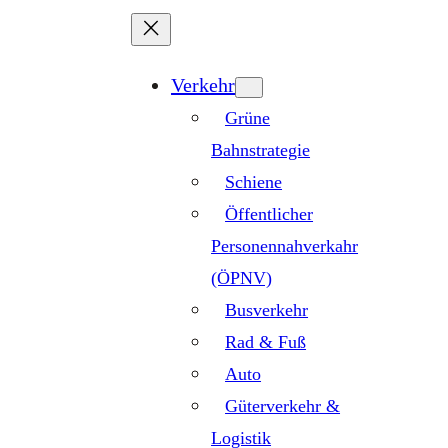
Zum
Inhalt
springen
Verkehr
Grüne
Bahnstrategie
Schiene
Öffentlicher
Personennahverkahr
(ÖPNV)
Busverkehr
Rad & Fuß
Auto
Güterverkehr &
Logistik