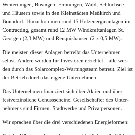
Wei­ter­din­gen, Büsin­gen, Emmin­gen, Wald, Schluch­see
und Häu­sern sowie in den Klein­städ­ten Meß­kirch und
Bonn­dorf. Hin­zu kom­men rund 15 Holz­ener­gie­an­la­gen im
Con­trac­ting, gesamt rund 12 MW Wind­kraft­an­la­gen St.
Geor­gen (2,3 MW) und Ren­quis­hau­sen (2 x 0,5 MW).
Die meis­ten die­ser Anla­gen betreibt das Unter­neh­men
selbst. Ande­re wur­den für Inves­to­ren errich­tet – alle wer­
den durch das Sol­ar­com­plex-War­tungs­team betreut. Ziel ist
der Betrieb durch das eige­ne Unter­neh­men.
Das Unter­neh­men finan­ziert sich über Akti­en und über
fest­ver­zins­li­che Genuss­schei­ne. Gesell­schaf­ter des Unter­
neh­mens sind Fir­men, Stadt­wer­ke und Pri­vat­per­so­nen.
Wir spra­chen über die drei ver­schie­de­nen Ener­gie­for­men: