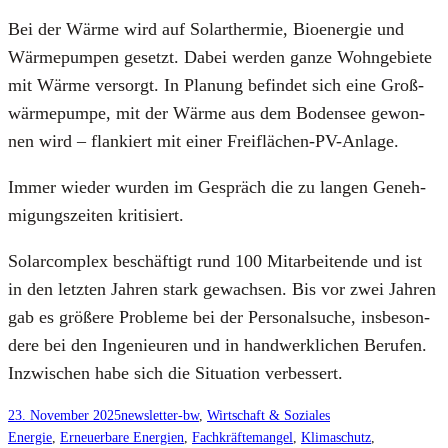
Bei der Wär­me wird auf Solar­ther­mie, Bio­en­er­gie und
Wär­me­pum­pen gesetzt. Dabei wer­den gan­ze Wohn­ge­bie­te
mit Wär­me ver­sorgt. In Pla­nung befin­det sich eine Groß­
wär­me­pum­pe, mit der Wär­me aus dem Boden­see gewon­
nen wird – flan­kiert mit einer Frei­flä­chen-PV-Anla­ge.
Immer wie­der wur­den im Gespräch die zu lan­gen Geneh­
mi­gungs­zei­ten kri­ti­siert.
Sol­ar­com­plex beschäf­tigt rund 100 Mit­ar­bei­ten­de und ist
in den letz­ten Jah­ren stark gewach­sen. Bis vor zwei Jah­ren
gab es grö­ße­re Pro­ble­me bei der Per­so­nal­su­che, ins­be­son­
de­re bei den Inge­nieu­ren und in hand­werk­li­chen Beru­fen.
Inzwi­schen habe sich die Situa­ti­on ver­bes­sert.
23. November 2025
newsletter-bw
, 
Wirtschaft & Soziales
Energie
, 
Erneuerbare Energien
, 
Fachkräftemangel
, 
Klimaschutz
, 