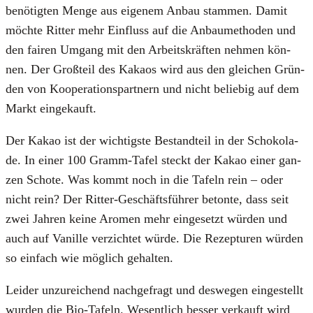
benö­tig­ten Men­ge aus eige­nem Anbau stam­men. Damit
möch­te Rit­ter mehr Ein­fluss auf die Anbau­me­tho­den und
den fai­ren Umgang mit den Arbeits­kräf­ten neh­men kön­
nen. Der Groß­teil des Kakaos wird aus den glei­chen Grün­
den von Koope­ra­ti­ons­part­nern und nicht belie­big auf dem
Markt ein­ge­kauft.
Der Kakao ist der wich­tigs­te Bestand­teil in der Scho­ko­la­
de. In einer 100 Gramm-Tafel steckt der Kakao einer gan­
zen Scho­te. Was kommt noch in die Tafeln rein – oder
nicht rein? Der Rit­ter-Geschäfts­füh­rer beton­te, dass seit
zwei Jah­ren kei­ne Aro­men mehr ein­ge­setzt wür­den und
auch auf Vanil­le ver­zich­tet wür­de. Die Rezep­tu­ren wür­den
so ein­fach wie mög­lich gehal­ten.
Lei­der unzu­rei­chend nach­ge­fragt und des­we­gen ein­ge­stellt
wur­den die Bio-Tafeln. Wesent­lich bes­ser ver­kauft wird