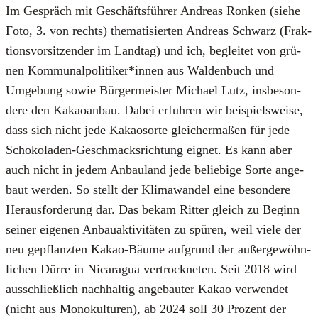
Im Gespräch mit Geschäfts­füh­rer Andre­as Ron­ken (sie­he
Foto, 3. von rechts) the­ma­ti­sier­ten Andre­as Schwarz (Frak­
ti­ons­vor­sit­zen­der im Land­tag) und ich, beglei­tet von grü­
nen Kommunalpolitiker*innen aus Wal­den­buch und
Umge­bung sowie Bür­ger­meis­ter Micha­el Lutz, ins­be­son­
de­re den Kakao­an­bau. Dabei erfuh­ren wir bei­spiels­wei­se,
dass sich nicht jede Kakao­sor­te glei­cher­ma­ßen für jede
Scho­ko­la­den-Geschmacks­rich­tung eig­net. Es kann aber
auch nicht in jedem Anbau­land jede belie­bi­ge Sor­te ange­
baut wer­den. So stellt der Kli­ma­wan­del eine beson­de­re
Her­aus­for­de­rung dar. Das bekam Rit­ter gleich zu Beginn
sei­ner eige­nen Anbau­ak­ti­vi­tä­ten zu spü­ren, weil vie­le der
neu gepflanz­ten Kakao-Bäu­me auf­grund der außer­ge­wöhn­
li­chen Dür­re in Nica­ra­gua ver­trock­ne­ten. Seit 2018 wird
aus­schließ­lich nach­hal­tig ange­bau­ter Kakao ver­wen­det
(nicht aus Mono­kul­tu­ren), ab 2024 soll 30 Pro­zent der