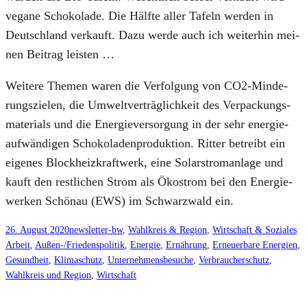
vega­ne Scho­ko­la­de. Die Hälf­te aller Tafeln wer­den in
Deutsch­land ver­kauft. Dazu wer­de auch ich wei­ter­hin mei­
nen Bei­trag leis­ten …
Wei­te­re The­men waren die Ver­fol­gung von CO2-Min­de­
rungs­zie­len, die Umwelt­ver­träg­lich­keit des Ver­pa­ckungs­
ma­te­ri­als und die Ener­gie­ver­sor­gung in der sehr ener­gie­
auf­wän­di­gen Scho­ko­la­den­pro­duk­ti­on. Rit­ter betreibt ein
eige­nes Block­heiz­kraft­werk, eine Solar­strom­an­la­ge und
kauft den rest­li­chen Strom als Öko­strom bei den Ener­gie­
wer­ken Schön­au (EWS) im Schwarz­wald ein.
26. August 2020
newsletter-bw
, 
Wahlkreis & Region
, 
Wirtschaft & Soziales
Arbeit
, 
Außen-/Friedenspolitik
, 
Energie
, 
Ernährung
, 
Erneuerbare Energien
, 
Gesundheit
, 
Klimaschutz
, 
Unternehmensbesuche
, 
Verbraucherschutz
, 
Wahlkreis und Region
, 
Wirtschaft