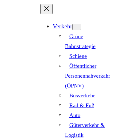
Zum
Inhalt
springen
Verkehr
Grüne
Bahnstrategie
Schiene
Öffentlicher
Personennahverkahr
(ÖPNV)
Busverkehr
Rad & Fuß
Auto
Güterverkehr &
Logistik