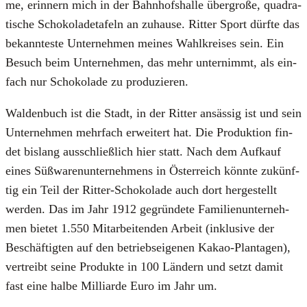
me, erin­nern mich in der Bahn­hofs­hal­le über­gro­ße, qua­dra­
ti­sche Scho­ko­la­de­ta­feln an zuhau­se. Rit­ter Sport dürf­te das
bekann­tes­te Unter­neh­men mei­nes Wahl­krei­ses sein. Ein
Besuch beim Unter­neh­men, das mehr unter­nimmt, als ein­
fach nur Scho­ko­la­de zu pro­du­zie­ren.
Wal­den­buch ist die Stadt, in der Rit­ter ansäs­sig ist und sein
Unter­neh­men mehr­fach erwei­tert hat. Die Pro­duk­ti­on fin­
det bis­lang aus­schließ­lich hier statt. Nach dem Auf­kauf
eines Süß­wa­ren­un­ter­neh­mens in Öster­reich könn­te zukünf­
tig ein Teil der Rit­ter-Scho­ko­la­de auch dort her­ge­stellt
wer­den. Das im Jahr 1912 gegrün­de­te Fami­li­en­un­ter­neh­
men bie­tet 1.550 Mit­ar­bei­ten­den Arbeit (inklu­si­ve der
Beschäf­tig­ten auf den betriebs­ei­ge­nen Kakao-Plan­ta­gen),
ver­treibt sei­ne Pro­duk­te in 100 Län­dern und setzt damit
fast eine hal­be Mil­li­ar­de Euro im Jahr um.