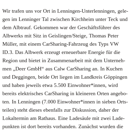
Wir tra­fen uns vor Ort in Len­nin­gen-Unter­len­nin­gen, gele­
gen im Len­nin­ger Tal zwi­schen Kirch­heim unter Teck und
dem Alb­trauf. Gekom­men war der Geschäfts­füh­rer des
Alb­werks mit Sitz in Geislingen/Steige, Tho­mas Peter
Mül­ler, mit einem Car­Sha­ring-Fahr­zeug des Typs VW
ID.3. Das Alb­werk erzeugt erneu­er­ba­re Ener­gie für die
Regi­on und bie­tet in Zusam­men­ar­beit mit dem Unter­neh­
men „Deer GmbH“ aus Calw Car­Sha­ring an. In Kuchen
und Deggin­gen, bei­de Ort lie­gen im Land­kreis Göp­pin­gen
und haben jeweils etwa 5.500 Einwohner*innen, wird
bereits elek­tri­sches Car­Sha­ring in klei­ne­ren Orten ange­bo­
ten. In Len­nin­gen (7.000 Einwohner*innen in sie­ben Orts­
tei­len) steht die­ses eben­falls zur Dis­kus­si­on, daher der
Lokal­ter­min am Rat­haus. Eine Lade­säu­le mit zwei Lade­
punk­ten ist dort bereits vor­han­den. Zunächst wur­den die