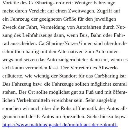
Vor­tei­le des Car­Sha­rings erör­tert: Weni­ger Fahr­zeu­ge
meist durch Ver­zicht auf einen Zweit­wa­gen, Zugriff auf
ein Fahr­zeug der geeig­ne­ten Grö­ße für den jewei­li­gen
Zweck der Fahrt, Ver­mei­dung von Auto­fahr­ten durch Nut­
zung des Leih­fahr­zeugs dann, wenn Bus, Bahn oder Fahr­
rad aus­schei­den. CarSharing-Nutzer*innen sind über­durch­
schnitt­lich häu­fig mit den Alter­na­ti­ven zum Auto unter­
wegs und set­zen das Auto ziel­ge­rich­te­ter dann ein, wenn es
sich kaum ver­mei­den lässt. Der Ver­tre­ter des Alb­werks
erläu­ter­te, wie wich­tig der Stand­ort für das Car­Sha­ring ist:
Das Fahr­zeug bzw. die Fahr­zeu­ge soll­ten mög­lichst zen­tral
ste­hen. Der Ort soll­te mög­lichst gut zu Fuß und mit öffent­
li­chen Ver­kehrs­mit­teln erreich­bar sein. Sehr aus­gie­big
spra­chen wir auch über die Roh­stoff­the­ma­tik der Autos all­
ge­mein und der E‑Autos im Spe­zi­el­len. Sie­he hier­zu bspw.
https://www.matthias-gastel.de/mobilitaet-der-zukunft-