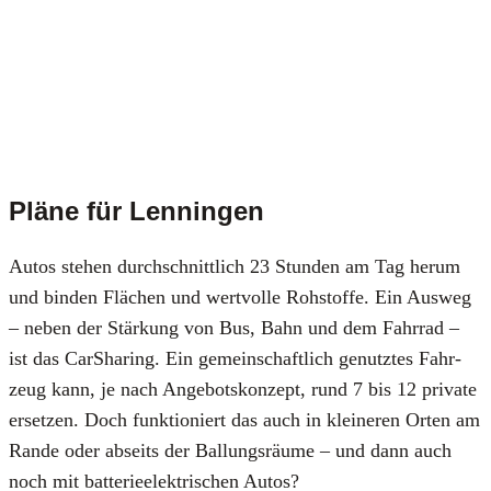
Pläne für Lenningen
Autos ste­hen durch­schnitt­lich 23 Stun­den am Tag her­um
und bin­den Flä­chen und wert­vol­le Roh­stof­fe. Ein Aus­weg
– neben der Stär­kung von Bus, Bahn und dem Fahr­rad –
ist das Car­Sha­ring. Ein gemein­schaft­lich genutz­tes Fahr­
zeug kann, je nach Ange­bots­kon­zept, rund 7 bis 12 pri­va­te
erset­zen. Doch funk­tio­niert das auch in klei­ne­ren Orten am
Ran­de oder abseits der Bal­lungs­räu­me – und dann auch
noch mit bat­te­rie­elek­tri­schen Autos?