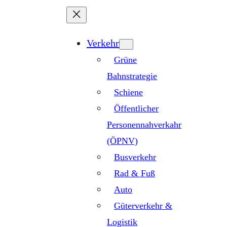
Zum
Inhalt
springen
Verkehr
Grüne
Bahnstrategie
Schiene
Öffentlicher
Personennahverkahr
(ÖPNV)
Busverkehr
Rad & Fuß
Auto
Güterverkehr &
Logistik