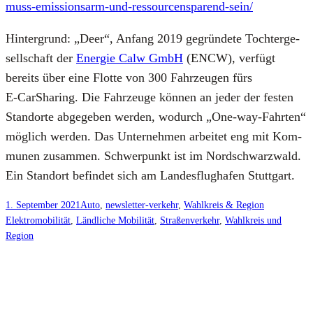
muss-emissionsarm-und-ressourcensparend-sein/
Hin­ter­grund: „Deer“, Anfang 2019 gegrün­de­te Toch­ter­ge­
sell­schaft der
Ener­gie Calw GmbH
(ENCW), ver­fügt
bereits über eine Flot­te von 300 Fahr­zeu­gen fürs
E‑CarSharing. Die Fahr­zeu­ge kön­nen an jeder der fes­ten
Stand­or­te abge­ge­ben wer­den, wodurch „One-way-Fahr­ten“
mög­lich wer­den. Das Unter­neh­men arbei­tet eng mit Kom­
mu­nen zusam­men. Schwer­punkt ist im Nord­schwarz­wald.
Ein Stand­ort befin­det sich am Lan­des­flug­ha­fen Stutt­gart.
1. September 2021
Auto
, 
newsletter-verkehr
, 
Wahlkreis & Region
Elektromobilität
, 
Ländliche Mobilität
, 
Straßenverkehr
, 
Wahlkreis und
Region