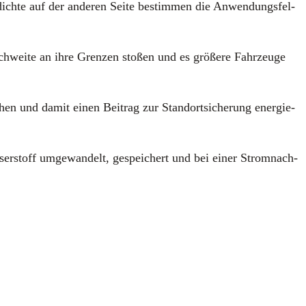
dich­te auf der ande­ren Sei­te bestim­men die Anwen­dungs­fel­
ch­wei­te an ihre Gren­zen sto­ßen und es grö­ße­re Fahr­zeu­ge
­chen und damit einen Bei­trag zur Stand­ort­si­che­rung ener­gie­
s­ser­stoff umge­wan­delt, gespei­chert und bei einer Strom­nach­