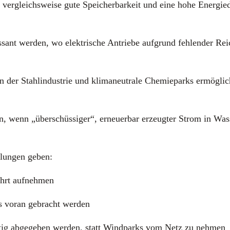
er­gleichs­wei­se gute Spei­cher­bar­keit und eine hohe Ener­gie­
­sant wer­den, wo elek­tri­sche Antrie­be auf­grund feh­len­der Rei
n der Stahl­in­dus­trie und kli­ma­neu­tra­le Che­mie­parks ermög­li
den, wenn „über­schüs­si­ger“, erneu­er­bar erzeug­ter Strom in Wa
­lun­gen geben:
ahrt auf­neh­men
ss vor­an gebracht wer­den
tig abge­ge­ben wer­den, statt Wind­parks vom Netz zu neh­men