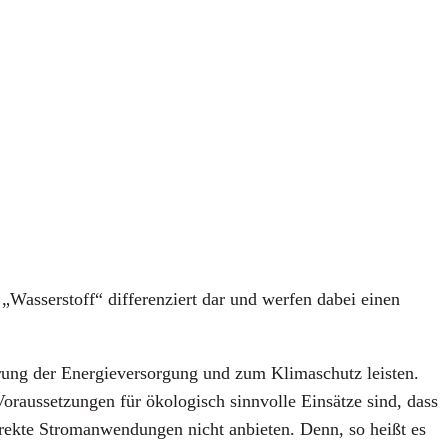
Was­ser­stoff“ dif­fe­ren­ziert dar und wer­fen dabei einen
ung der Ener­gie­ver­sor­gung und zum Kli­ma­schutz leis­ten.
us­set­zun­gen für öko­lo­gisch sinn­vol­le Ein­sät­ze sind, dass
ek­te Strom­an­wen­dun­gen nicht anbie­ten. Denn, so heißt es