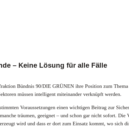
de – Keine Lösung für alle Fälle
gs­frak­ti­on Bünd­nis 90/DIE GRÜNEN ihre Posi­ti­on zum The­ma „
k­to­ren müs­sen intel­li­gent mit­ein­an­der ver­knüpft wer­den.
mm­ten Vor­aus­set­zun­gen einen wich­ti­gen Bei­trag zur Siche­r
an­che träu­men, geeig­net – und schon gar nicht sofort. Die Vor­a
om erzeugt wird und dass er dort zum Ein­satz kommt, wo sich dir