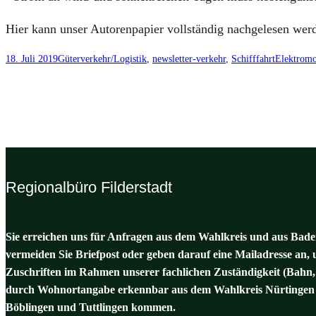
Hier kann unser Autoren­pa­pier voll­stän­dig nach­ge­le­sen wer
18. Juli 2019
Güterverkehr/Logistik
, 
newsletter-verkehr
, 
Schifffahrt
Elektromo
Regionalbüro Filderstadt
Sie erreichen uns für Anfragen aus dem Wahlkreis und aus Baden
vermeiden Sie Briefpost oder geben darauf eine Mailadresse an, 
Zuschriften im Rahmen unserer fachlichen Zuständigkeit (Bahn,
durch Wohnortangabe erkennbar aus dem Wahlkreis Nürtingen 
Böblingen und Tuttlingen kommen.