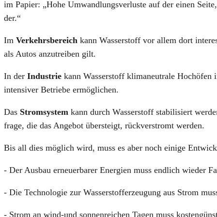
im Papier: „Hohe Umwand­lungs­ver­lus­te auf der einen Sei­te, v
der.“
Im
Ver­kehrs­be­reich
kann Was­ser­stoff vor allem dort inter­es
als Autos anzu­trei­ben gilt.
In der
Indus­trie
kann Was­ser­stoff kli­ma­neu­tra­le Hoch­öfen i
in­ten­si­ver Betrie­be ermög­li­chen.
Das
Strom­sys­tem
kann durch Was­ser­stoff sta­bi­li­siert wer­
fra­ge, die das Ange­bot über­steigt, rück­ver­stromt wer­den.
Bis all dies mög­lich wird, muss es aber noch eini­ge Ent­wick
- Der Aus­bau erneu­er­ba­rer Ener­gien muss end­lich wie­der F
- Die Tech­no­lo­gie zur Was­ser­stoff­er­zeu­gung aus Strom mu
- Strom an wind-und son­nen­rei­chen Tagen muss kos­ten­güns­