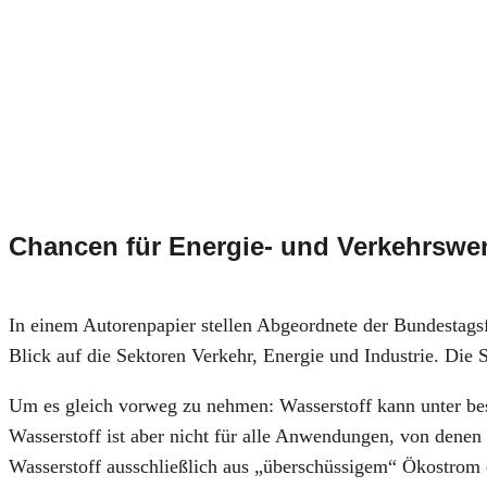
Chancen für Energie- und Verkehrswen
In einem Autoren­pa­pier stel­len Abge­ord­ne­te der Bun­des­ta
Blick auf die Sek­to­ren Ver­kehr, Ener­gie und Indus­trie. Die Se
Um es gleich vor­weg zu neh­men: Was­ser­stoff kann unter besti
Was­ser­stoff ist aber nicht für alle Anwen­dun­gen, von denen m
Was­ser­stoff aus­schließ­lich aus „über­schüs­si­gem“ Öko­str