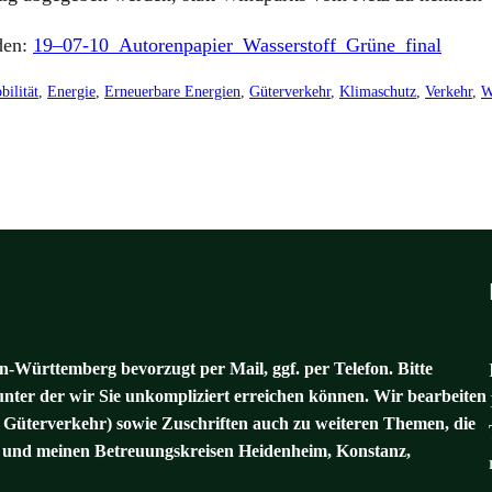
­den:
19–07-10_Autorenpapier_Wasserstoff_Grüne_final
bilität
, 
Energie
, 
Erneuerbare Energien
, 
Güterverkehr
, 
Klimaschutz
, 
Verkehr
, 
W
-Württemberg bevorzugt per Mail, ggf. per Telefon. Bitte
unter der wir Sie unkompliziert erreichen können. Wir bearbeiten
 Güterverkehr) sowie Zuschriften auch zu weiteren Themen, die
und meinen Betreuungskreisen Heidenheim, Konstanz,