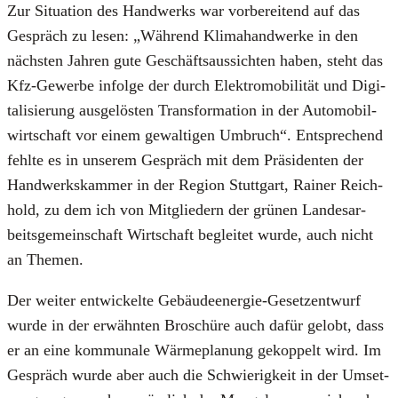
Zur Situa­ti­on des Hand­werks war vor­be­rei­tend auf das
Gespräch zu lesen: „Wäh­rend Kli­ma­hand­wer­ke in den
nächs­ten Jah­ren gute Geschäfts­aus­sich­ten haben, steht das
Kfz-Gewer­be infol­ge der durch Elek­tro­mo­bi­li­tät und Digi­
ta­li­sie­rung aus­ge­lös­ten Trans­for­ma­ti­on in der Auto­mo­bil­
wirt­schaft vor einem gewal­ti­gen Umbruch“. Ent­spre­chend
fehl­te es in unse­rem Gespräch mit dem Prä­si­den­ten der
Hand­werks­kam­mer in der Regi­on Stutt­gart, Rai­ner Reich­
hold, zu dem ich von Mit­glie­dern der grü­nen Lan­des­ar­
beits­ge­mein­schaft Wirt­schaft beglei­tet wur­de, auch nicht
an The­men.
Der wei­ter ent­wi­ckel­te Gebäu­de­en­er­gie-Gesetz­ent­wurf
wur­de in der erwähn­ten Bro­schü­re auch dafür gelobt, dass
er an eine kom­mu­na­le Wär­me­pla­nung gekop­pelt wird. Im
Gespräch wur­de aber auch die Schwie­rig­keit in der Umset­