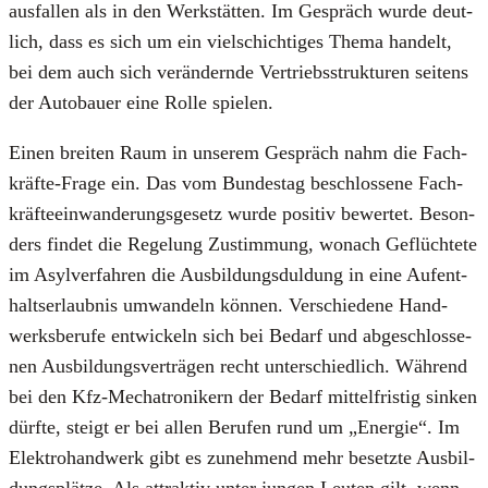
aus­fal­len als in den Werk­stät­ten. Im Gespräch wur­de deut­
lich, dass es sich um ein viel­schich­ti­ges The­ma han­delt,
bei dem auch sich ver­än­dern­de Ver­triebs­struk­tu­ren sei­tens
der Auto­bau­er eine Rol­le spie­len.
Einen brei­ten Raum in unse­rem Gespräch nahm die Fach­
kräf­te-Fra­ge ein. Das vom Bun­des­tag beschlos­se­ne Fach­
kräf­te­ein­wan­de­rungs­ge­setz wur­de posi­tiv bewer­tet. Beson­
ders fin­det die Rege­lung Zustim­mung, wonach Geflüch­te­te
im Asyl­ver­fah­ren die Aus­bil­dungs­dul­dung in eine Auf­ent­
halts­er­laub­nis umwan­deln kön­nen. Ver­schie­de­ne Hand­
werks­be­ru­fe ent­wi­ckeln sich bei Bedarf und abge­schlos­se­
nen Aus­bil­dungs­ver­trä­gen recht unter­schied­lich. Wäh­rend
bei den Kfz-Mecha­tro­ni­kern der Bedarf mit­tel­fris­tig sin­ken
dürf­te, steigt er bei allen Beru­fen rund um „Ener­gie“. Im
Elek­tro­hand­werk gibt es zuneh­mend mehr besetz­te Aus­bil­
dungs­plät­ze. Als attrak­tiv unter jun­gen Leu­ten gilt, wenn