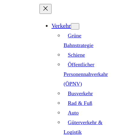
Zum
Inhalt
springen
Verkehr
Grüne
Bahnstrategie
Schiene
Öffentlicher
Personennahverkahr
(ÖPNV)
Busverkehr
Rad & Fuß
Auto
Güterverkehr &
Logistik