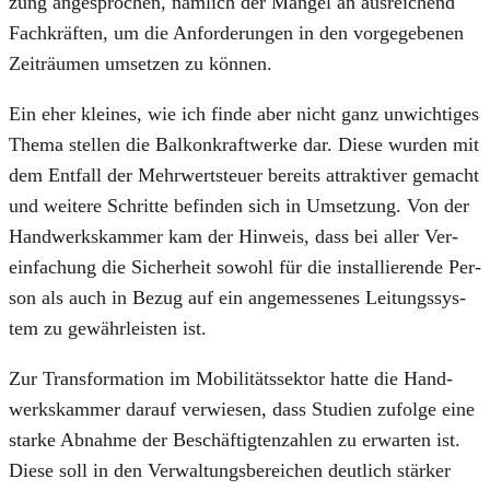
zung ange­spro­chen, näm­lich der Man­gel an aus­rei­chend
Fach­kräf­ten, um die Anfor­de­run­gen in den vor­ge­ge­be­nen
Zeit­räu­men umset­zen zu kön­nen.
Ein eher klei­nes, wie ich fin­de aber nicht ganz unwich­ti­ges
The­ma stel­len die Bal­kon­kraft­wer­ke dar. Die­se wur­den mit
dem Ent­fall der Mehr­wert­steu­er bereits attrak­ti­ver gemacht
und wei­te­re Schrit­te befin­den sich in Umset­zung. Von der
Hand­werks­kam­mer kam der Hin­weis, dass bei aller Ver­
ein­fa­chung die Sicher­heit sowohl für die instal­lie­ren­de Per­
son als auch in Bezug auf ein ange­mes­se­nes Lei­tungs­sys­
tem zu gewähr­leis­ten ist.
Zur Trans­for­ma­ti­on im Mobi­li­täts­sek­tor hat­te die Hand­
werks­kam­mer dar­auf ver­wie­sen, dass Stu­di­en zufol­ge eine
star­ke Abnah­me der Beschäf­tig­ten­zah­len zu erwar­ten ist.
Die­se soll in den Ver­wal­tungs­be­rei­chen deut­lich stär­ker