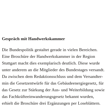
Gespräch mit Hand­werks­kam­mer
Die Bun­des­po­li­tik gestal­tet gera­de in vie­len Berei­chen.
Eine Bro­schü­re der Hand­werks­kam­mer in der Regi­on
Stutt­gart macht dies exem­pla­risch deut­lich. Die­se wur­de
unter ande­rem an die Mit­glie­der des Bun­des­ta­ges ver­sandt.
Da zwi­schen dem Redak­ti­ons­schluss und dem Ver­sand­ter­
min die Gesetz­ent­wür­fe für das Gebäu­de­en­er­gie­ge­setz, für
das Gesetz zur Stär­kung der Aus- und Wei­ter­bil­dung sowie
das Fach­kräf­te­ein­wan­de­rungs­ge­setz bekannt wur­den,
erhielt die Bro­schü­re drei Ergän­zun­gen per Lose­blät­tern.