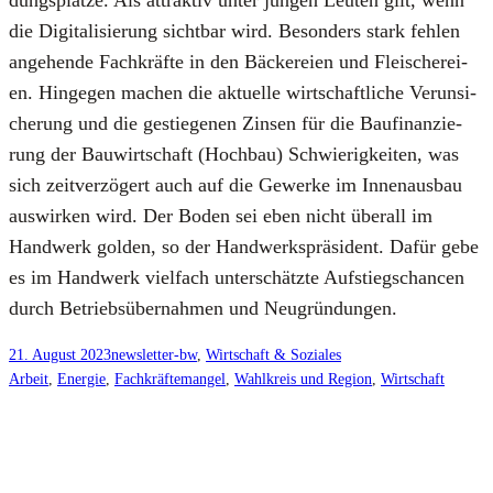
die Digi­ta­li­sie­rung sicht­bar wird. Beson­ders stark feh­len
ange­hen­de Fach­kräf­te in den Bäcke­rei­en und Flei­sche­rei­
en. Hin­ge­gen machen die aktu­el­le wirt­schaft­li­che Ver­un­si­
che­rung und die gestie­ge­nen Zin­sen für die Bau­fi­nan­zie­
rung der Bau­wirt­schaft (Hoch­bau) Schwie­rig­kei­ten, was
sich zeit­ver­zö­gert auch auf die Gewer­ke im Innen­aus­bau
aus­wir­ken wird. Der Boden sei eben nicht über­all im
Hand­werk gol­den, so der Hand­werks­prä­si­dent. Dafür gebe
es im Hand­werk viel­fach unter­schätz­te Auf­stiegs­chan­cen
durch Betriebs­über­nah­men und Neu­grün­dun­gen.
21. August 2023
newsletter-bw
, 
Wirtschaft & Soziales
Arbeit
, 
Energie
, 
Fachkräftemangel
, 
Wahlkreis und Region
, 
Wirtschaft