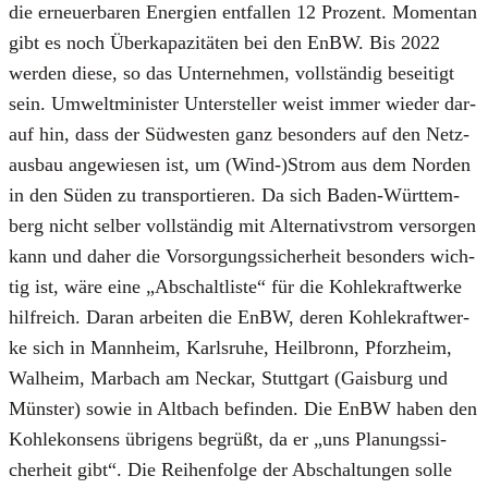
die erneu­er­ba­ren Ener­gien ent­fal­len 12 Pro­zent. Momen­tan
gibt es noch Über­ka­pa­zi­tä­ten bei den EnBW. Bis 2022
wer­den die­se, so das Unter­neh­men, voll­stän­dig besei­tigt
sein. Umwelt­mi­nis­ter Unter­stel­ler weist immer wie­der dar­
auf hin, dass der Süd­wes­ten ganz beson­ders auf den Netz­
aus­bau ange­wie­sen ist, um (Wind-)Strom aus dem Nor­den
in den Süden zu trans­por­tie­ren. Da sich Baden-Würt­tem­
berg nicht sel­ber voll­stän­dig mit Alter­na­tiv­strom ver­sor­gen
kann und daher die Vor­sor­gungs­si­cher­heit beson­ders wich­
tig ist, wäre eine „Abschalt­lis­te“ für die Koh­le­kraft­wer­ke
hilf­reich. Dar­an arbei­ten die EnBW, deren Koh­le­kraft­wer­
ke sich in Mann­heim, Karls­ru­he, Heil­bronn, Pforz­heim,
Wal­heim, Mar­bach am Neckar, Stutt­gart (Gais­burg und
Müns­ter) sowie in Alt­bach befin­den. Die EnBW haben den
Koh­le­kon­sens übri­gens begrüßt, da er „uns Pla­nungs­si­
cher­heit gibt“. Die Rei­hen­fol­ge der Abschal­tun­gen sol­le