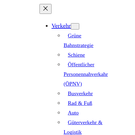
Zum
Inhalt
springen
Verkehr
Grüne
Bahnstrategie
Schiene
Öffentlicher
Personennahverkahr
(ÖPNV)
Busverkehr
Rad & Fuß
Auto
Güterverkehr &
Logistik