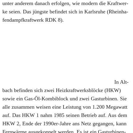
unter ande­rem danach erfol­gen, wie modern die Kraft­wer­
ke sei­en. Das jüngs­te befin­det sich in Karls­ru­he (Rhein­ha­
fen­dampf­kraft­werk RDK 8).
In Alt­
bach befin­den sich zwei Heiz­kraft­werks­blö­cke (HKW)
sowie ein Gas-Öl-Kom­bi­block und zwei Gas­tur­bi­nen. Sie
alle zusam­men wei­sen eine Leis­tung von 1.200 Mega­watt
auf. Das HKW 1 nahm 1985 sei­nen Betrieb auf. Aus dem
HKW 2, Ende der 1990er-Jah­re ans Netz gegan­gen, kann
Fern­wär­me aus­ge­kop­pelt wer­den. Es ist ein Gas­tur­bi­nen­