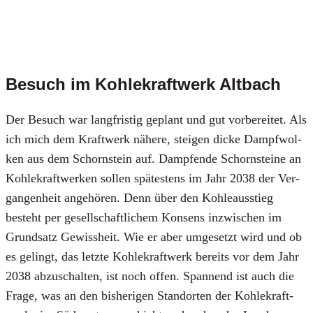
Besuch im Kohlekraftwerk Altbach
Der Besuch war lang­fris­tig geplant und gut vor­be­rei­tet. Als
ich mich dem Kraft­werk nähe­re, stei­gen dicke Dampf­wol­
ken aus dem Schorn­stein auf. Damp­fen­de Schorn­stei­ne an
Koh­le­kraft­wer­ken sol­len spä­tes­tens im Jahr 2038 der Ver­
gan­gen­heit ange­hö­ren. Denn über den Koh­le­aus­stieg
besteht per gesell­schaft­li­chem Kon­sens inzwi­schen im
Grund­satz Gewiss­heit. Wie er aber umge­setzt wird und ob
es gelingt, das letz­te Koh­le­kraft­werk bereits vor dem Jahr
2038 abzu­schal­ten, ist noch offen. Span­nend ist auch die
Fra­ge, was an den bis­he­ri­gen Stand­or­ten der Koh­le­kraft­