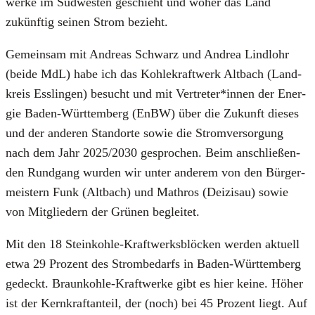
wer­ke im Süd­wes­ten geschieht und woher das Land
zukünf­tig sei­nen Strom bezieht.
Gemein­sam mit Andre­as Schwarz und Andrea Lind­l­ohr
(bei­de MdL) habe ich das Koh­le­kraft­werk Alt­bach (Land­
kreis Ess­lin­gen) besucht und mit Vertreter*innen der Ener­
gie Baden-Würt­tem­berg (EnBW) über die Zukunft die­ses
und der ande­ren Stand­or­te sowie die Strom­ver­sor­gung
nach dem Jahr 2025/2030 gespro­chen. Beim anschlie­ßen­
den Rund­gang wur­den wir unter ande­rem von den Bür­ger­
meis­tern Funk (Alt­bach) und Math­ros (Dei­zis­au) sowie
von Mit­glie­dern der Grü­nen beglei­tet.
Mit den 18 Stein­koh­le-Kraft­werks­blö­cken wer­den aktu­ell
etwa 29 Pro­zent des Strom­be­darfs in Baden-Würt­tem­berg
gedeckt. Braun­koh­le-Kraft­wer­ke gibt es hier kei­ne. Höher
ist der Kern­kraft­an­teil, der (noch) bei 45 Pro­zent liegt. Auf