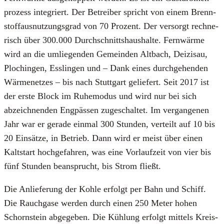
pro­zess inte­griert. Der Betrei­ber spricht von einem Brenn­
stoff­aus­nut­zungs­grad von 70 Pro­zent. Der ver­sorgt rech­ne­
risch über 300.000 Durch­schnitts­haus­hal­te. Fern­wär­me
wird an die umlie­gen­den Gemein­den Alt­bach, Dei­zis­au,
Plochin­gen, Ess­lin­gen und – Dank eines durch­ge­hen­den
Wär­me­net­zes – bis nach Stutt­gart gelie­fert. Seit 2017 ist
der ers­te Block im Ruhe­mo­dus und wird nur bei sich
abzeich­nen­den Eng­päs­sen zuge­schal­tet. Im ver­gan­ge­nen
Jahr war er gera­de ein­mal 300 Stun­den, ver­teilt auf 10 bis
20 Ein­sät­ze, in Betrieb. Dann wird er meist über einen
Kalt­start hoch­ge­fah­ren, was eine Vor­lauf­zeit von vier bis
fünf Stun­den bean­sprucht, bis Strom fließt.
Die Anlie­fe­rung der Koh­le erfolgt per Bahn und Schiff.
Die Rauch­ga­se wer­den durch einen 250 Meter hohen
Schorn­stein abge­ge­ben. Die Küh­lung erfolgt mit­tels Kreis­