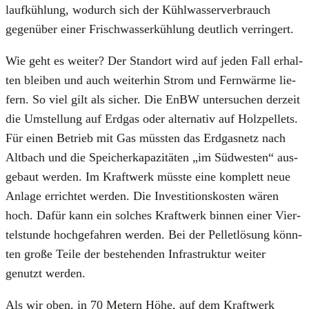
lauf­küh­lung, wodurch sich der Kühl­was­ser­ver­brauch
gegen­über einer Frisch­was­ser­küh­lung deut­lich ver­rin­gert.
Wie geht es wei­ter? Der Stand­ort wird auf jeden Fall erhal­
ten blei­ben und auch wei­ter­hin Strom und Fern­wär­me lie­
fern. So viel gilt als sicher. Die EnBW unter­su­chen der­zeit
die Umstel­lung auf Erd­gas oder alter­na­tiv auf Holz­pel­lets.
Für einen Betrieb mit Gas müss­ten das Erd­gas­netz nach
Alt­bach und die Spei­cher­ka­pa­zi­tä­ten „im Süd­wes­ten“ aus­
ge­baut wer­den. Im Kraft­werk müss­te eine kom­plett neue
Anla­ge errich­tet wer­den. Die Inves­ti­ti­ons­kos­ten wären
hoch. Dafür kann ein sol­ches Kraft­werk bin­nen einer Vier­
tel­stun­de hoch­ge­fah­ren wer­den. Bei der Pel­let­lö­sung könn­
ten gro­ße Tei­le der bestehen­den Infra­struk­tur wei­ter
genutzt wer­den.
Als wir oben, in 70 Metern Höhe, auf dem Kraft­werk