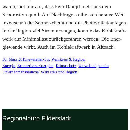
waren, fiel mir auf, dass kein Dampf mehr aus dem
Schorn­stein quoll. Auf Nach­fra­ge stell­te sich her­aus: Weil
inzwi­schen die Son­ne scheint und die Pho­to­vol­ta­ik­an­la­gen
in der Regi­on viel Strom erzeu­gen, konn­te das Koh­le­kraft­
werk auf Mini­mal­last zurück­ge­fah­ren wer­den. Die Ener­
gie­wen­de wirkt. Auch im Koh­le­kraft­werk in Alt­bach.
30. März 2019
newsletter-bw
, 
Wahlkreis & Region
Energie
, 
Erneuerbare Energien
, 
Klimaschutz
, 
Umwelt allgemein
, 
Unternehmensbesuche
, 
Wahlkreis und Region
Regionalbüro Filderstadt