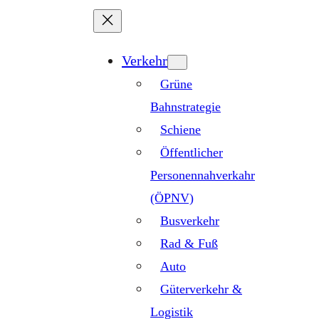
Zum
Inhalt
springen
Verkehr
Grüne
Bahnstrategie
Schiene
Öffentlicher
Personennahverkahr
(ÖPNV)
Busverkehr
Rad & Fuß
Auto
Güterverkehr &
Logistik