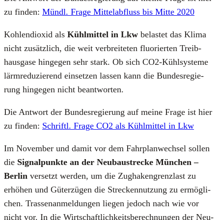
zu fin­den:
Mündl. Fra­ge Mit­tel­ab­fluss bis Mit­te 2020
Koh­len­di­oxid als
Kühl­mit­tel in Lkw
belas­tet das Kli­ma
nicht zusätz­lich, die weit ver­brei­te­ten fluo­rier­ten Treib­
haus­ga­se hin­ge­gen sehr stark. Ob sich CO2-Kühl­sys­te­me
lärm­re­du­zie­rend ein­set­zen las­sen kann die Bun­des­re­gie­
rung hin­ge­gen nicht beant­wor­ten.
Die Ant­wort der Bun­des­re­gie­rung auf mei­ne Fra­ge ist hier
zu fin­den:
Schriftl. Fra­ge CO2 als Kühl­mit­tel in Lkw
Im Novem­ber und damit vor dem Fahr­plan­wech­sel sol­len
die
Signal­punk­te an der Neu­bau­stre­cke Mün­chen –
Ber­lin
ver­setzt wer­den, um die Zug­ha­ken­grenz­last zu
erhö­hen und Güter­zü­gen die Stre­cken­nut­zung zu ermög­li­
chen. Tras­sen­an­mel­dun­gen lie­gen jedoch nach wie vor
nicht vor. In die Wirt­schaft­lich­keits­be­rech­nun­gen der Neu­