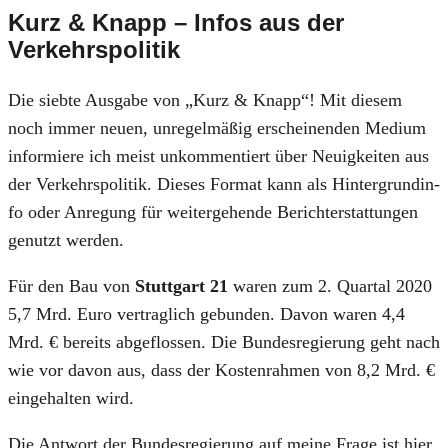
Kurz & Knapp – Infos aus der
Verkehrspolitik
Die sieb­te Aus­ga­be von „Kurz & Knapp“! Mit die­sem
noch immer neu­en, unre­gel­mä­ßig erschei­nen­den Medi­um
infor­mie­re ich meist unkom­men­tiert über Neu­ig­kei­ten aus
der Ver­kehrs­po­li­tik. Die­ses For­mat kann als Hin­ter­grund­in­
fo oder Anre­gung für wei­ter­ge­hen­de Bericht­erstat­tun­gen
genutzt wer­den.
Für den Bau von
Stutt­gart 21
waren zum 2. Quar­tal 2020
5,7 Mrd. Euro ver­trag­lich gebun­den. Davon waren 4,4
Mrd. € bereits abge­flos­sen. Die Bun­des­re­gie­rung geht nach
wie vor davon aus, dass der Kos­ten­rah­men von 8,2 Mrd. €
ein­ge­hal­ten wird.
Die Ant­wort der Bun­des­re­gie­rung auf mei­ne Fra­ge ist hier