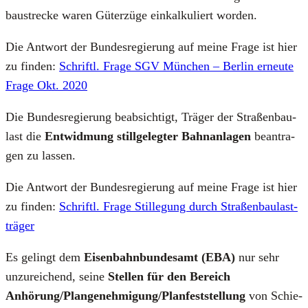
bau­stre­cke waren Güter­zü­ge ein­kal­ku­liert wor­den.
Die Ant­wort der Bun­des­re­gie­rung auf mei­ne Fra­ge ist hier
zu fin­den:
Schriftl. Fra­ge SGV Mün­chen – Ber­lin erneu­te
Fra­ge Okt. 2020
Die Bun­des­re­gie­rung beab­sich­tigt, Trä­ger der Stra­ßen­bau­
last die
Ent­wid­mung still­ge­leg­ter Bahn­an­la­gen
bean­tra­
gen zu las­sen.
Die Ant­wort der Bun­des­re­gie­rung auf mei­ne Fra­ge ist hier
zu fin­den:
Schriftl. Fra­ge Stil­le­gung durch Stra­ßen­bau­last­
trä­ger
Es gelingt dem
Eisen­bahn­bun­des­amt (EBA)
nur sehr
unzu­rei­chend, sei­ne
Stel­len für den Bereich
Anhörung/Plangenehmigung/Planfeststellung
von Schie­