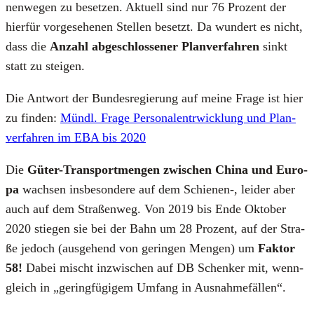
nen­we­gen zu beset­zen. Aktu­ell sind nur 76 Pro­zent der
hier­für vor­ge­se­he­nen Stel­len besetzt. Da wun­dert es nicht,
dass die
Anzahl abge­schlos­se­ner Plan­ver­fah­ren
sinkt
statt zu stei­gen.
Die Ant­wort der Bun­des­re­gie­rung auf mei­ne Fra­ge ist hier
zu fin­den:
Mündl. Fra­ge Per­so­nalen­trwick­lung und Plan­
ver­fah­ren im EBA bis 2020
Die
Güter-Trans­port­men­gen zwi­schen Chi­na und Euro­
pa
wach­sen ins­be­son­de­re auf dem Schienen‑, lei­der aber
auch auf dem Stra­ßen­weg. Von 2019 bis Ende Okto­ber
2020 stie­gen sie bei der Bahn um 28 Pro­zent, auf der Stra­
ße jedoch (aus­ge­hend von gerin­gen Men­gen) um
Fak­tor
58!
Dabei mischt inzwi­schen auf DB Schen­ker mit, wenn­
gleich in „gering­fü­gi­gem Umfang in Aus­nah­me­fäl­len“.