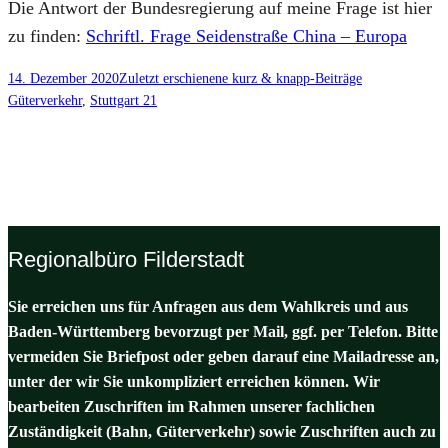
Die Ant­wort der Bun­des­re­gie­rung auf mei­ne Fra­ge ist hier
zu fin­den:
Schriftl. Fra­ge Sei­den­stra­ße Chi­na – Euro­pa
14. Dezember 2020
Zuletzt erschienene kurz & knapp-Beiträge
Güterverkehr
, 
Stuttgart 21
Regionalbüro Filderstadt
Sie erreichen uns für Anfragen aus dem Wahlkreis und aus
Baden-Württemberg bevorzugt per Mail, ggf. per Telefon. Bitte
vermeiden Sie Briefpost oder geben darauf eine Mailadresse an,
unter der wir Sie unkompliziert erreichen können. Wir
bearbeiten Zuschriften im Rahmen unserer fachlichen
Zuständigkeit (Bahn, Güterverkehr) sowie Zuschriften auch zu