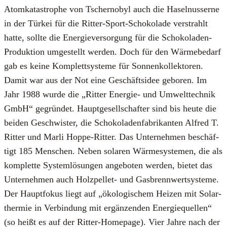
Atom­ka­ta­stro­phe von Tscher­no­byl auch die Hasel­nusser­ne
in der Tür­kei für die Rit­ter-Sport-Scho­ko­la­de ver­strahlt
hat­te, soll­te die Ener­gie­ver­sor­gung für die Scho­ko­la­den-
Pro­duk­ti­on umge­stellt wer­den. Doch für den Wär­me­be­darf
gab es kei­ne Kom­plett­sys­te­me für Son­nen­kol­lek­to­ren.
Damit war aus der Not eine Geschäfts­idee gebo­ren. Im
Jahr 1988 wur­de die „Rit­ter Ener­gie- und Umwelt­tech­nik
GmbH“ gegrün­det. Haupt­ge­sell­schaf­ter sind bis heu­te die
bei­den Geschwis­ter, die Scho­ko­la­den­fa­bri­kan­ten Alfred T.
Rit­ter und Mar­li Hop­pe-Rit­ter. Das Unter­neh­men beschäf­
tigt 185 Men­schen. Neben sola­ren Wär­me­sys­te­men, die als
kom­plet­te Sys­tem­lö­sun­gen ange­bo­ten wer­den, bie­tet das
Unter­neh­men auch Holz­pel­let- und Gas­brenn­wert­sys­te­me.
Der Haupt­fo­kus liegt auf „öko­lo­gi­schem Hei­zen mit Solar­
ther­mie in Ver­bin­dung mit ergän­zen­den Ener­gie­quel­len“
(so heißt es auf der Rit­ter-Home­page). Vier Jah­re nach der