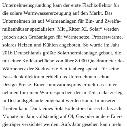
Unter­neh­mens­grün­dung kam der ers­te Flach­kol­lek­tor für
die sola­re Warm­was­ser­er­zeu­gung auf den Markt. Das
Unter­neh­men ist auf Wär­me­an­la­gen für Ein- und Zwei­fa­
mi­li­en­häu­ser spe­zia­li­siert. Mit „Rit­ter XL Solar“ wer­den
jedoch auch Groß­an­la­gen für Wär­me­net­ze, Pro­zess­wär­me,
sola­res Hei­zen und Küh­len ange­bo­ten. So wur­de im Jahr
2016 Deutsch­lands größ­te Solar­ther­mie­an­la­ge gebaut, die
mit einer Kol­lek­tor­flä­che von über 8.000 Qua­drat­me­ter das
Wär­me­netz der Stadt­wer­ke Senf­ten­berg speist. Für sei­ne
Fas­sa­den­kol­lek­to­ren erhielt das Unter­neh­men schon
Design-Prei­se. Einen Inno­va­ti­ons­preis erhielt das Unter­
neh­men für einen Wär­me­spei­cher, der in Teil­stü­cke zer­legt
in Bestands­ge­bäu­de ein­ge­baut wer­den kann. In unse­ren
Brei­ten kann Dank eines Solar­kol­lek­tors für sechs bis acht
Mona­te im Jahr voll­stän­dig auf Öl, Gas oder ande­re Ener­
gie­trä­ger ver­zich­tet wer­den. Aufs Jahr gese­hen kann mehr