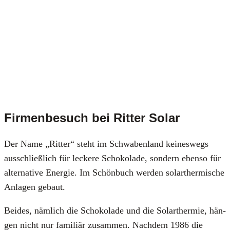
Firmenbesuch bei Ritter Solar
Der Name „Rit­ter“ steht im Schwa­ben­land kei­nes­wegs
aus­schließ­lich für lecke­re Scho­ko­la­de, son­dern eben­so für
alter­na­ti­ve Ener­gie. Im Schön­buch wer­den solar­ther­mi­sche
Anla­gen gebaut.
Bei­des, näm­lich die Scho­ko­la­de und die Solar­ther­mie, hän­
gen nicht nur fami­li­är zusam­men. Nach­dem 1986 die