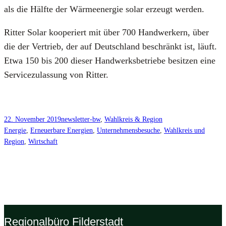
als die Hälf­te der Wär­me­en­er­gie solar erzeugt wer­den.
Rit­ter Solar koope­riert mit über 700 Hand­wer­kern, über
die der Ver­trieb, der auf Deutsch­land beschränkt ist, läuft.
Etwa 150 bis 200 die­ser Hand­werks­be­trie­be besit­zen eine
Ser­vice­zu­las­sung von Rit­ter.
22. November 2019
newsletter-bw
, 
Wahlkreis & Region
Energie
, 
Erneuerbare Energien
, 
Unternehmensbesuche
, 
Wahlkreis und
Region
, 
Wirtschaft
Regionalbüro Filderstadt