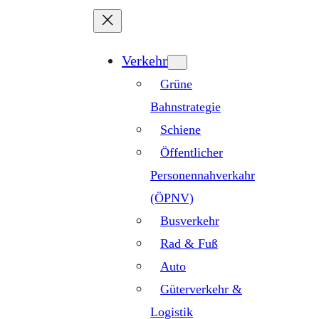
Zum
Inhalt
springen
Verkehr
Grüne
Bahnstrategie
Schiene
Öffentlicher
Personennahverkahr
(ÖPNV)
Busverkehr
Rad & Fuß
Auto
Güterverkehr &
Logistik