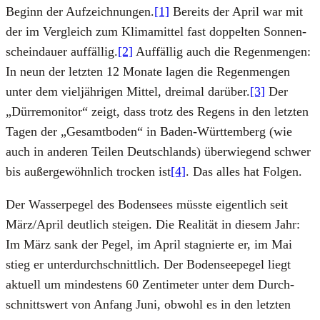
Beginn der Auf­zeich­nun­gen.
[1]
Bereits der April war mit
der im Ver­gleich zum Kli­ma­mit­tel fast dop­pel­ten Son­nen­
schein­dau­er auf­fäl­lig.
[2]
Auf­fäl­lig auch die Regen­men­gen:
In neun der letz­ten 12 Mona­te lagen die Regen­men­gen
unter dem viel­jäh­ri­gen Mit­tel, drei­mal dar­über.
[3]
Der
„Dür­re­mo­ni­tor“ zeigt, dass trotz des Regens in den letz­ten
Tagen der „Gesamt­bo­den“ in Baden-Würt­tem­berg (wie
auch in ande­ren Tei­len Deutsch­lands) über­wie­gend schwer
bis außer­ge­wöhn­lich tro­cken ist
[4]
. Das alles hat Fol­gen.
Der Was­ser­pe­gel des Boden­sees müss­te eigent­lich seit
März/April deut­lich stei­gen. Die Rea­li­tät in die­sem Jahr:
Im März sank der Pegel, im April sta­gnier­te er, im Mai
stieg er unter­durch­schnitt­lich. Der Boden­see­pe­gel liegt
aktu­ell um min­des­tens 60 Zen­ti­me­ter unter dem Durch­
schnitts­wert von Anfang Juni, obwohl es in den letz­ten