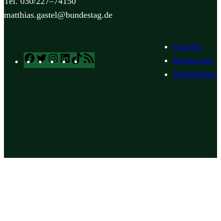
Tel. 030/227–74150
matthias.gastel@bundestag.de
Kontakt
Facebook
Twitter
Instagram
LinkedIn
TikTok
RSS
Impressum
Feed
Datenschutz