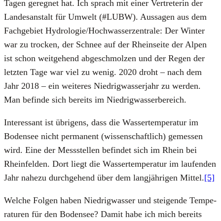
Tagen gereg­net hat. Ich sprach mit einer Ver­tre­te­rin der
Lan­des­an­stalt für Umwelt (#LUBW). Aus­sa­gen aus dem
Fach­ge­biet Hydrologie/Hochwasserzentrale: Der Win­ter
war zu tro­cken, der Schnee auf der Rhein­sei­te der Alpen
ist schon weit­ge­hend abge­schmol­zen und der Regen der
letz­ten Tage war viel zu wenig. 2020 droht – nach dem
Jahr 2018 – ein wei­te­res Nied­rig­was­ser­jahr zu wer­den.
Man befin­de sich bereits im Nied­rig­was­ser­be­reich.
Inter­es­sant ist übri­gens, dass die Was­ser­tem­pe­ra­tur im
Boden­see nicht per­ma­nent (wis­sen­schaft­lich) gemes­sen
wird. Eine der Mess­stel­len befin­det sich im Rhein bei
Rhein­fel­den. Dort liegt die Was­ser­tem­pe­ra­tur im lau­fen­den
Jahr nahe­zu durch­ge­hend über dem lang­jäh­ri­gen Mit­tel.
[5]
Wel­che Fol­gen haben Nied­rig­was­ser und stei­gen­de Tem­pe­
ra­tu­ren für den Boden­see? Damit habe ich mich bereits