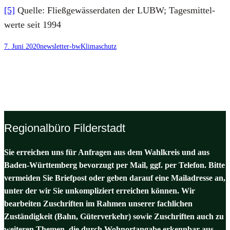
[5]
Quel­le: Fließ­ge­wäs­ser­da­ten der LUBW; Tages­mit­tel­
wer­te seit 1994
7. Juni 2020
newsletter-bw
Klimaschutz
Regionalbüro Filderstadt
Sie erreichen uns für Anfragen aus dem Wahlkreis und aus
Baden-Württemberg bevorzugt per Mail, ggf. per Telefon. Bitte
vermeiden Sie Briefpost oder geben darauf eine Mailadresse an,
unter der wir Sie unkompliziert erreichen können. Wir
bearbeiten Zuschriften im Rahmen unserer fachlichen
Zuständigkeit (Bahn, Güterverkehr) sowie Zuschriften auch zu
weiteren Themen, die durch Wohnortangabe erkennbar aus