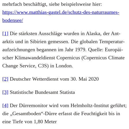
mehr­fach beschäf­tigt, sie­he bei­spiels­wei­se hier:
https://www.matthias-gastel.de/schutz-des-naturraumes-
bodensee/
[1]
Die stärks­ten Aus­schlä­ge wur­den in Alas­ka, der Ant­
ark­tis und in Sibi­ri­en gemes­sen. Die glo­ba­len Tem­pe­ra­tur­
auf­zeich­nun­gen began­nen im Jahr 1979. Quel­le: Euro­päi­
scher Kli­ma­wan­del­dienst Coper­ni­cus (Coper­ni­cus Cli­ma­te
Chan­ge Ser­vice, C3S) in Lon­don.
[2]
Deut­scher Wet­ter­dienst vom 30. Mai 2020
[3]
Sta­tis­ti­sche Bun­des­amt Sta­tis­ta
[4]
Der Dür­re­mo­ni­tor wird vom Helm­holtz-Insti­tut geführt;
die „Gesamtboden“-Dürre erfasst die Feuch­tig­keit bis in
eine Tie­fe von 1,80 Meter