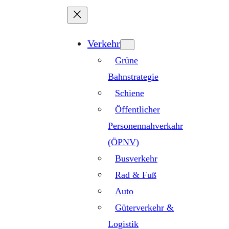
Zum
Inhalt
springen
Verkehr
Grüne
Bahnstrategie
Schiene
Öffentlicher
Personennahverkahr
(ÖPNV)
Busverkehr
Rad & Fuß
Auto
Güterverkehr &
Logistik