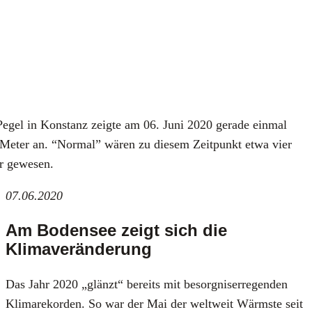
egel in Kon­stanz zeig­te am 06. Juni 2020 gera­de ein­mal
Meter an. “Nor­mal” wären zu die­sem Zeit­punkt etwa vier
r gewe­sen.
07.06.2020
Am Bodensee zeigt sich die
Klimaveränderung
Das Jahr 2020 „glänzt“ bereits mit besorg­nis­er­re­gen­den
Kli­ma­re­kor­den. So war der Mai der welt­weit Wärms­te seit