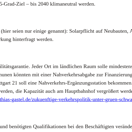
5‑Grad-Ziel – bis 2040 kli­ma­neu­tral wer­den.
hier sei­en nur eini­ge genannt): Solar­pflicht auf Neu­bau­ten, A
kung hin­ter­fragt wer­den.
i­täts­ga­ran­tie. Jeder Ort im länd­li­chen Raum sol­le min­des­t
u­nen könn­ten mit einer Nah­ver­kehrs­ab­ga­be zur Finan­zie­ru
tt­gart 21 soll eine Nah­ver­kehrs-Ergän­zungs­sta­ti­on bekom­m
wer­den, die Kapa­zi­tät auch am Haupt­bahn­hof ver­grö­ßert wer­de
hias-gastel.de/zukuenftige-verkehrspolitik-unter-gruen-schwa
n und benö­tig­ten Qua­li­fi­ka­tio­nen bei den Beschäf­tig­ten ver­än­