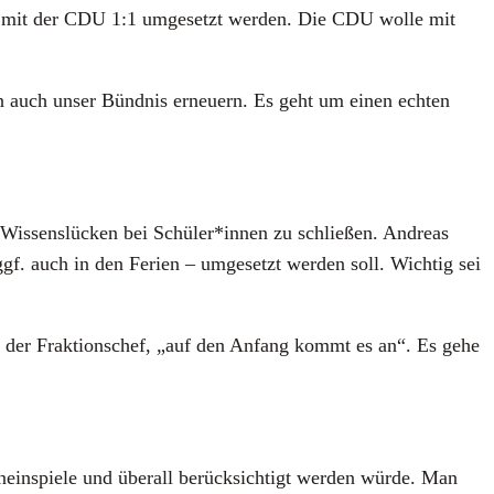
­ne mit der CDU 1:1 umge­setzt wer­den. Die CDU wol­le mit
ern auch unser Bünd­nis erneu­ern. Es geht um einen ech­ten
e Wis­sens­lü­cken bei Schüler*innen zu schlie­ßen. Andre­as
– ggf. auch in den Feri­en – umge­setzt wer­den soll. Wich­tig sei
ag­te der Frak­ti­ons­chef, „auf den Anfang kommt es an“. Es gehe
­ein­spie­le und über­all berück­sich­tigt wer­den wür­de. Man