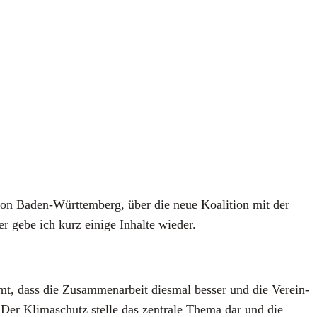
g von Baden-Würt­tem­berg, über die neue Koali­ti­on mit der
er gebe ich kurz eini­ge Inhal­te wie­der.
t, dass die Zusam­men­ar­beit dies­mal bes­ser und die Ver­ein­
. Der Kli­ma­schutz stel­le das zen­tra­le The­ma dar und die