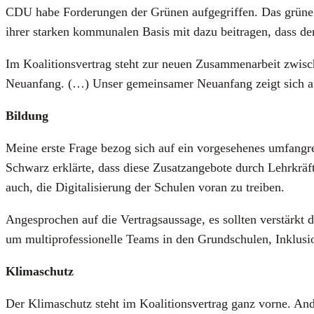
CDU habe For­de­run­gen der Grü­nen auf­ge­grif­fen. Das grü
ihrer star­ken kom­mu­na­len Basis mit dazu bei­tra­gen, dass der
Im Koali­ti­ons­ver­trag steht zur neu­en Zusam­men­ar­beit zwi
Neu­an­fang. (…) Unser gemein­sa­mer Neu­an­fang zeigt sich a
Bil­dung
Mei­ne ers­te Fra­ge bezog sich auf ein vor­ge­se­he­nes umfang­
Schwarz erklär­te, dass die­se Zusatz­an­ge­bo­te durch Lehr­kräf­
auch, die Digi­ta­li­sie­rung der Schu­len vor­an zu trei­ben.
Ange­spro­chen auf die Ver­trags­aus­sa­ge, es soll­ten ver­stär
um mul­ti­pro­fes­sio­nel­le Teams in den Grund­schu­len, Inklu­si­o
Kli­ma­schutz
Der Kli­ma­schutz steht im Koali­ti­ons­ver­trag ganz vor­ne. And