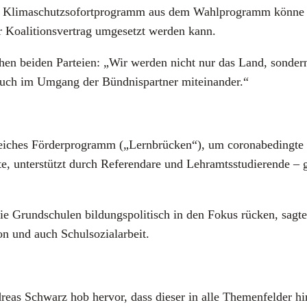
­ne Kli­ma­schutz­so­fort­pro­gramm aus dem Wahl­pro­gramm kön
 Koali­ti­ons­ver­trag umge­setzt wer­den kann.
­schen bei­den Par­tei­en: „Wir wer­den nicht nur das Land, son­d
uch im Umgang der Bünd­nis­part­ner mit­ein­an­der.“
rei­ches För­der­pro­gramm („Lern­brü­cken“), um coro­nabe­ding­t
te, unter­stützt durch Refe­ren­da­re und Lehr­amts­stu­die­ren­de 
kt die Grund­schu­len bil­dungs­po­li­tisch in den Fokus rücken, s
n und auch Schul­so­zi­al­ar­beit.
re­as Schwarz hob her­vor, dass die­ser in alle The­men­fel­der hin