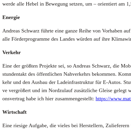
wer­de alle Hebel in Bewe­gung set­zen, um – ori­en­tiert am 1,
Ener­gie
Andre­as Schwarz führ­te eine gan­ze Rei­he von Vor­ha­ben auf (
alle För­der­pro­gram­me des Lan­des wür­den auf ihre Kli­ma­wir­
Ver­kehr
Eine der größ­ten Pro­jek­te sei, so Andre­as Schwarz, die Mobi­l
stun­den­takt des öffent­li­chen Nah­ver­kehrs bekom­men. Kom­m
kehr und den Aus­bau der Lade­infra­struk­tur für E‑Autos. Stu
ve ver­grö­ßert und im Nord­zu­lauf zusätz­li­che Glei­se gelegt 
ons­ver­trag habe ich hier zusam­men­ge­stellt:
https://www.matt
Wirt­schaft
Eine rie­si­ge Auf­ga­be, die vie­les bei Her­stel­lern, Zulie­fe­rer