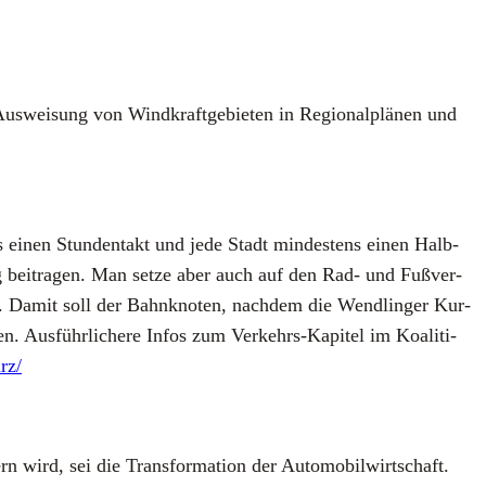
us­wei­sung von Wind­kraft­ge­bie­ten in Regio­nal­plä­nen und
ens einen Stun­den­takt und jede Stadt min­des­tens einen Halb­
ng bei­tra­gen. Man set­ze aber auch auf den Rad- und Fuß­ver­
en. Damit soll der Bahn­kno­ten, nach­dem die Wend­lin­ger Kur­
n. Aus­führ­li­che­re Infos zum Ver­kehrs-Kapi­tel im Koali­ti­
rz/
dern wird, sei die Trans­for­ma­ti­on der Auto­mo­bil­wirt­schaft.