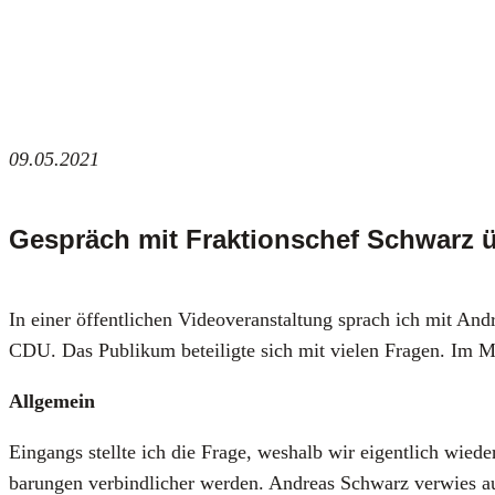
09.05.2021
Gespräch mit Fraktionschef Schwarz ü
In einer öffent­li­chen Video­ver­an­stal­tung sprach ich mit An
CDU. Das Publi­kum betei­lig­te sich mit vie­len Fra­gen. Im Mit­
All­ge­mein
Ein­gangs stell­te ich die Fra­ge, wes­halb wir eigent­lich wie
ba­run­gen ver­bind­li­cher wer­den. Andre­as Schwarz ver­wies auf