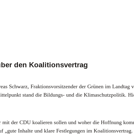
ber den Koalitionsvertrag
dre­as Schwarz, Frak­ti­ons­vor­sit­zen­der der Grü­nen im Land­ta
tel­punkt stand die Bil­dungs- und die Kli­ma­schutz­po­li­tik. Hi
­der mit der CDU koalie­ren sol­len und woher die Hoff­nung komm
 „gute Inhal­te und kla­re Fest­le­gun­gen im Koali­ti­ons­ver­trag