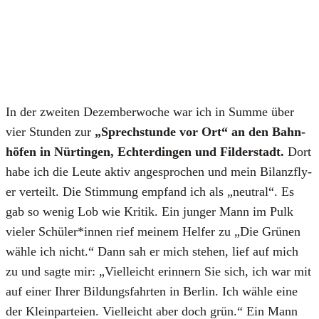
In der zwei­ten Dezem­ber­wo­che war ich in Sum­me über
vier Stun­den zur
„Sprech­stun­de vor Ort“ an den Bahn­
hö­fen in Nür­tin­gen, Ech­ter­din­gen und Fil­der­stadt.
Dort
habe ich die Leu­te aktiv ange­spro­chen und mein Bilanz­fly­
er ver­teilt. Die Stim­mung emp­fand ich als „neu­tral“. Es
gab so wenig Lob wie Kri­tik. Ein jun­ger Mann im Pulk
vie­ler Schüler*innen rief mei­nem Hel­fer zu „Die Grü­nen
wäh­le ich nicht.“ Dann sah er mich ste­hen, lief auf mich
zu und sag­te mir: „Viel­leicht erin­nern Sie sich, ich war mit
auf einer Ihrer Bil­dungs­fahr­ten in Ber­lin. Ich wäh­le eine
der Klein­par­tei­en. Viel­leicht aber doch grün.“ Ein Mann