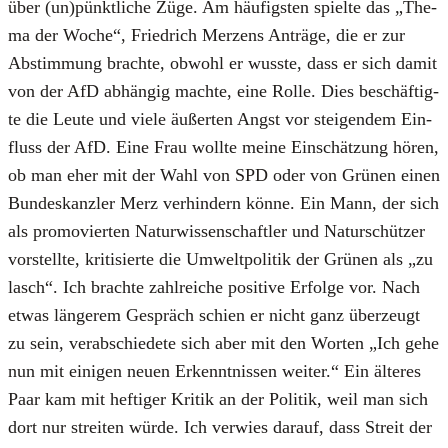
über (un)pünktliche Züge. Am häu­figs­ten spiel­te das „The­
ma der Woche“, Fried­rich Mer­zens Anträ­ge, die er zur
Abstim­mung brach­te, obwohl er wuss­te, dass er sich damit
von der AfD abhän­gig mach­te, eine Rol­le. Dies beschäf­tig­
te die Leu­te und vie­le äußer­ten Angst vor stei­gen­dem Ein­
fluss der AfD. Eine Frau woll­te mei­ne Ein­schät­zung hören,
ob man eher mit der Wahl von SPD oder von Grü­nen einen
Bun­des­kanz­ler Merz ver­hin­dern kön­ne. Ein Mann, der sich
als pro­mo­vier­ten Natur­wis­sen­schaft­ler und Natur­schüt­zer
vor­stell­te, kri­ti­sier­te die Umwelt­po­li­tik der Grü­nen als „zu
lasch“. Ich brach­te zahl­rei­che posi­ti­ve Erfol­ge vor. Nach
etwas län­ge­rem Gespräch schien er nicht ganz über­zeugt
zu sein, ver­ab­schie­de­te sich aber mit den Wor­ten „Ich gehe
nun mit eini­gen neu­en Erkennt­nis­sen wei­ter.“ Ein älte­res
Paar kam mit hef­ti­ger Kri­tik an der Poli­tik, weil man sich
dort nur strei­ten wür­de. Ich ver­wies dar­auf, dass Streit der