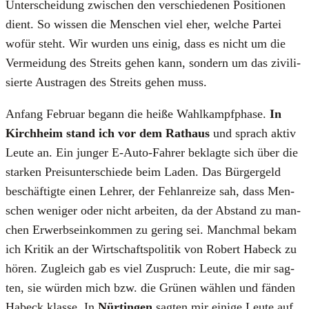
Unter­schei­dung zwi­schen den ver­schie­de­nen Posi­tio­nen
dient. So wis­sen die Men­schen viel eher, wel­che Par­tei
wofür steht. Wir wur­den uns einig, dass es nicht um die
Ver­mei­dung des Streits gehen kann, son­dern um das zivi­li­
sier­te Aus­tra­gen des Streits gehen muss.
Anfang Febru­ar begann die hei­ße Wahl­kampf­pha­se.
In
Kirch­heim stand ich vor dem Rat­haus
und sprach aktiv
Leu­te an. Ein jun­ger E‑Au­to-Fah­rer beklag­te sich über die
star­ken Preis­un­ter­schie­de beim Laden. Das Bür­ger­geld
beschäf­tig­te einen Leh­rer, der Fehl­an­rei­ze sah, dass Men­
schen weni­ger oder nicht arbei­ten, da der Abstand zu man­
chen Erwerbs­ein­kom­men zu gering sei. Manch­mal bekam
ich Kri­tik an der Wirt­schafts­po­li­tik von Robert Habeck zu
hören. Zugleich gab es viel Zuspruch: Leu­te, die mir sag­
ten, sie wür­den mich bzw. die Grü­nen wäh­len und fän­den
Habeck klas­se. In
Nür­tin­gen
sag­ten mir eini­ge Leu­te auf