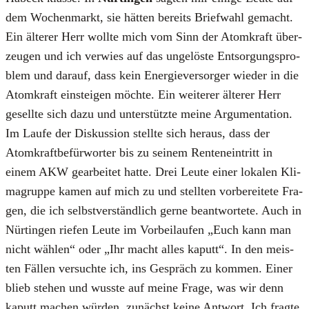
dem Wochen­markt, sie hät­ten bereits Brief­wahl gemacht.
Ein älte­rer Herr woll­te mich vom Sinn der Atom­kraft über­
zeu­gen und ich ver­wies auf das unge­lös­te Ent­sor­gungs­pro­
blem und dar­auf, dass kein Ener­gie­ver­sor­ger wie­der in die
Atom­kraft ein­stei­gen möch­te. Ein wei­te­rer älte­rer Herr
gesell­te sich dazu und unter­stütz­te mei­ne Argu­men­ta­ti­on.
Im Lau­fe der Dis­kus­si­on stell­te sich her­aus, dass der
Atom­kraft­be­für­wor­ter bis zu sei­nem Ren­ten­ein­tritt in
einem AKW gear­bei­tet hat­te. Drei Leu­te einer loka­len Kli­
ma­grup­pe kamen auf mich zu und stell­ten vor­be­rei­te­te Fra­
gen, die ich selbst­ver­ständ­lich ger­ne beant­wor­te­te. Auch in
Nür­tin­gen rie­fen Leu­te im Vor­bei­lau­fen „Euch kann man
nicht wäh­len“ oder „Ihr macht alles kaputt“. In den meis­
ten Fäl­len ver­such­te ich, ins Gespräch zu kom­men. Einer
blieb ste­hen und wuss­te auf mei­ne Fra­ge, was wir denn
kaputt machen wür­den, zunächst kei­ne Ant­wort. Ich frag­te