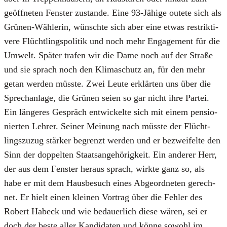
geöff­ne­ten Fens­ter zustan­de. Eine 93-Jähi­ge oute­te sich als
Grü­nen-Wäh­le­rin, wünsch­te sich aber eine etwas restrik­ti­
ve­re Flücht­lings­po­li­tik und noch mehr Enga­ge­ment für die
Umwelt. Spä­ter tra­fen wir die Dame noch auf der Stra­ße
und sie sprach noch den Kli­ma­schutz an, für den mehr
getan wer­den müss­te. Zwei Leu­te erklär­ten uns über die
Sprech­an­la­ge, die Grü­nen sei­en so gar nicht ihre Par­tei.
Ein län­ge­res Gespräch ent­wi­ckel­te sich mit einem pen­sio­
nier­ten Leh­rer. Sei­ner Mei­nung nach müss­te der Flücht­
lings­zu­zug stär­ker begrenzt wer­den und er bezwei­fel­te den
Sinn der dop­pel­ten Staats­an­ge­hö­rig­keit. Ein ande­rer Herr,
der aus dem Fens­ter her­aus sprach, wirk­te ganz so, als
habe er mit dem Haus­be­such eines Abge­ord­ne­ten gerech­
net. Er hielt einen klei­nen Vor­trag über die Feh­ler des
Robert Habeck und wie bedau­er­lich die­se wären, sei er
doch der bes­te aller Kan­di­da­ten und kön­ne sowohl im