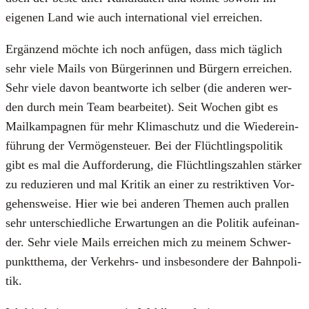
eige­nen Land wie auch inter­na­tio­nal viel errei­chen.
Ergän­zend möch­te ich noch anfü­gen, dass mich täg­lich
sehr vie­le Mails von Bür­ge­rin­nen und Bür­gern errei­chen.
Sehr vie­le davon beant­wor­te ich sel­ber (die ande­ren wer­
den durch mein Team bear­bei­tet). Seit Wochen gibt es
Mail­kam­pa­gnen für mehr Kli­ma­schutz und die Wie­der­ein­
füh­rung der Ver­mö­gen­steu­er. Bei der Flücht­lings­po­li­tik
gibt es mal die Auf­for­de­rung, die Flücht­lings­zah­len stär­ker
zu redu­zie­ren und mal Kri­tik an einer zu restrik­ti­ven Vor­
ge­hens­wei­se. Hier wie bei ande­ren The­men auch pral­len
sehr unter­schied­li­che Erwar­tun­gen an die Poli­tik auf­ein­an­
der. Sehr vie­le Mails errei­chen mich zu mei­nem Schwer­
punkt­the­ma, der Ver­kehrs- und ins­be­son­de­re der Bahn­po­li­
tik.