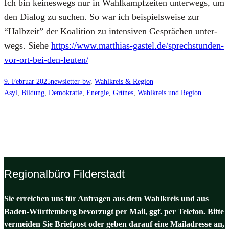
Ich bin kei­nes­wegs nur in Wahl­kampf­zei­ten unter­wegs, um
den Dia­log zu suchen. So war ich bei­spiels­wei­se zur
“Halb­zeit” der Koali­ti­on zu inten­si­ven Gesprä­chen unter­
wegs. Sie­he
https://www.matthias-gastel.de/sprechstunden-
vor-ort-bei-den-leuten/
9. Februar 2025
newsletter-bw
, 
Wahlkreis & Region
Asyl
, 
Bildung
, 
Demokratie
, 
Energie
, 
Grünes
, 
Wahlkreis und Region
Regionalbüro Filderstadt
Sie erreichen uns für Anfragen aus dem Wahlkreis und aus
Baden-Württemberg bevorzugt per Mail, ggf. per Telefon. Bitte
vermeiden Sie Briefpost oder geben darauf eine Mailadresse an,