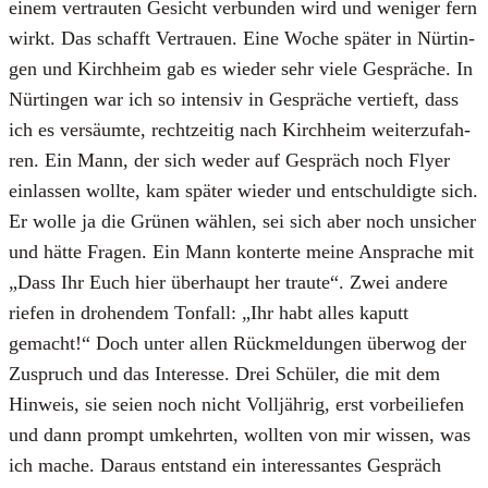
einem ver­trau­ten Gesicht ver­bun­den wird und weni­ger fern
wirkt. Das schafft Ver­trau­en. Eine Woche spä­ter in Nür­tin­
gen und Kirch­heim gab es wie­der sehr vie­le Gesprä­che. In
Nür­tin­gen war ich so inten­siv in Gesprä­che ver­tieft, dass
ich es ver­säum­te, recht­zei­tig nach Kirch­heim wei­ter­zu­fah­
ren. Ein Mann, der sich weder auf Gespräch noch Fly­er
ein­las­sen woll­te, kam spä­ter wie­der und ent­schul­dig­te sich.
Er wol­le ja die Grü­nen wäh­len, sei sich aber noch unsi­cher
und hät­te Fra­gen. Ein Mann kon­ter­te mei­ne Anspra­che mit
„Dass Ihr Euch hier über­haupt her trau­te“. Zwei ande­re
rie­fen in dro­hen­dem Ton­fall: „Ihr habt alles kaputt
gemacht!“ Doch unter allen Rück­mel­dun­gen über­wog der
Zuspruch und das Inter­es­se. Drei Schü­ler, die mit dem
Hin­weis, sie sei­en noch nicht Voll­jäh­rig, erst vor­bei­lie­fen
und dann prompt umkehr­ten, woll­ten von mir wis­sen, was
ich mache. Dar­aus ent­stand ein inter­es­san­tes Gespräch