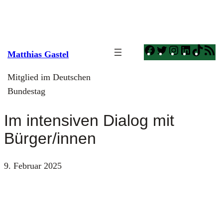
Zum
Inhalt
springen
Facebook
Twitter
Instagram
LinkedI
TikT
R
Matthias Gastel
F
Mitglied im Deutschen
Bundestag
Im intensiven Dialog mit
Bürger/innen
9. Februar 2025