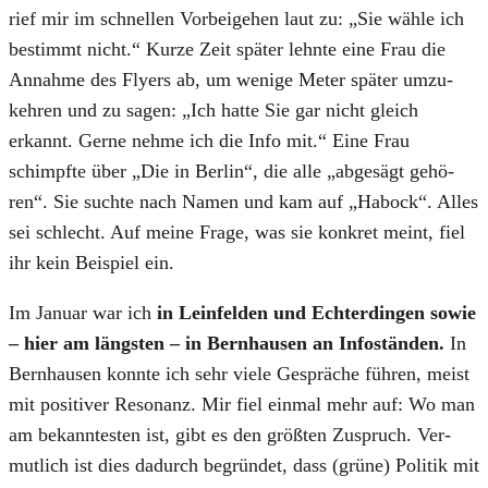
rief mir im schnel­len Vor­bei­ge­hen laut zu: „Sie wäh­le ich
bestimmt nicht.“ Kur­ze Zeit spä­ter lehn­te eine Frau die
Annah­me des Fly­ers ab, um weni­ge Meter spä­ter umzu­
keh­ren und zu sagen: „Ich hat­te Sie gar nicht gleich
erkannt. Ger­ne neh­me ich die Info mit.“ Eine Frau
schimpf­te über „Die in Ber­lin“, die alle „abge­sägt gehö­
ren“. Sie such­te nach Namen und kam auf „Hab­ock“. Alles
sei schlecht. Auf mei­ne Fra­ge, was sie kon­kret meint, fiel
ihr kein Bei­spiel ein.
Im Janu­ar war ich
in Lein­fel­den und Ech­ter­din­gen sowie
– hier am längs­ten – in Bern­hau­sen an Info­stän­den.
In
Bern­hau­sen konn­te ich sehr vie­le Gesprä­che füh­ren, meist
mit posi­ti­ver Reso­nanz. Mir fiel ein­mal mehr auf: Wo man
am bekann­tes­ten ist, gibt es den größ­ten Zuspruch. Ver­
mut­lich ist dies dadurch begrün­det, dass (grü­ne) Poli­tik mit