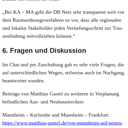
„Bei KA – MA geht die DB Netz sehr trans­pa­rent weit vor
dem Raum­ord­nungs­ver­fah­ren so vor, dass alle regio­na­len
und loka­len Stake­hol­der jeden Ver­tie­fungs­schritt zur Tras­
sen­fin­dung mit­voll­zie­hen kön­nen.“
6. Fragen und Diskussion
Im Chat und per Zuschal­tung gab es sehr vie­le Fra­gen, die
auf unter­schied­li­chen Wegen, teil­wei­se auch im Nach­gang,
beant­wor­tet wur­den.
Bei­trä­ge von Mat­thi­as Gastel zu wei­te­ren in Vor­pla­nung
befind­li­chen Aus- und Neu­bau­stre­cken:
Mann­heim – Karls­ru­he und Mann­heim – Frank­furt:
https://www.matthias-gastel.de/von-mannheim-auf-neuen-