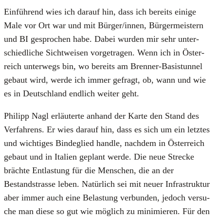
Ein­füh­rend wies ich dar­auf hin, dass ich bereits eini­ge
Male vor Ort war und mit Bürger/innen, Bür­ger­meis­tern
und BI gespro­chen habe. Dabei wur­den mir sehr unter­
schied­li­che Sicht­wei­sen vor­ge­tra­gen. Wenn ich in Öster­
reich unter­wegs bin, wo bereits am Bren­ner-Basis­tun­nel
gebaut wird, wer­de ich immer gefragt, ob, wann und wie
es in Deutsch­land end­lich wei­ter geht.
Phil­ipp Nagl erläu­ter­te anhand der Kar­te den Stand des
Ver­fah­rens. Er wies dar­auf hin, dass es sich um ein letz­tes
und wich­ti­ges Bin­de­glied hand­le, nach­dem in Öster­reich
gebaut und in Ita­li­en geplant wer­de. Die neue Stre­cke
bräch­te Ent­las­tung für die Men­schen, die an der
Bestandstras­se leben. Natür­lich sei mit neu­er Infra­struk­tur
aber immer auch eine Belas­tung ver­bun­den, jedoch ver­su­
che man die­se so gut wie mög­lich zu mini­mie­ren. Für den