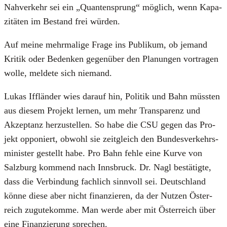
Nah­ver­kehr sei ein „Quan­ten­sprung“ mög­lich, wenn Kapa­
zi­tä­ten im Bestand frei wür­den.
Auf mei­ne mehr­ma­li­ge Fra­ge ins Publi­kum, ob jemand
Kri­tik oder Beden­ken gegen­über den Pla­nun­gen vor­tra­gen
wol­le, mel­de­te sich nie­mand.
Lukas Ifflän­der wies dar­auf hin, Poli­tik und Bahn müss­ten
aus die­sem Pro­jekt ler­nen, um mehr Trans­pa­renz und
Akzep­tanz her­zu­stel­len. So habe die CSU gegen das Pro­
jekt oppo­niert, obwohl sie zeit­gleich den Bun­des­ver­kehrs­
mi­nis­ter gestellt habe. Pro Bahn feh­le eine Kur­ve von
Salz­burg kom­mend nach Inns­bruck. Dr. Nagl bestä­tig­te,
dass die Ver­bin­dung fach­lich sinn­voll sei. Deutsch­land
kön­ne die­se aber nicht finan­zie­ren, da der Nut­zen Öster­
reich zugu­te­kom­me. Man wer­de aber mit Öster­reich über
eine Finan­zie­rung spre­chen.