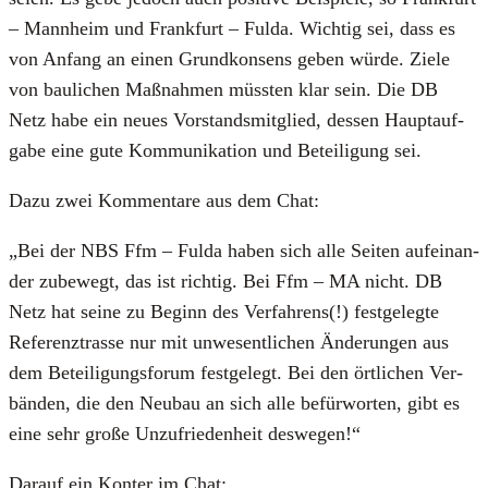
– Mann­heim und Frank­furt – Ful­da. Wich­tig sei, dass es
von Anfang an einen Grund­kon­sens geben wür­de. Zie­le
von bau­li­chen Maß­nah­men müss­ten klar sein. Die DB
Netz habe ein neu­es Vor­stands­mit­glied, des­sen Haupt­auf­
ga­be eine gute Kom­mu­ni­ka­ti­on und Betei­li­gung sei.
Dazu zwei Kom­men­ta­re aus dem Chat:
„Bei der NBS Ffm – Ful­da haben sich alle Sei­ten auf­ein­an­
der zube­wegt, das ist rich­tig. Bei Ffm – MA nicht. DB
Netz hat sei­ne zu Beginn des Ver­fah­rens(!) fest­ge­leg­te
Refe­renz­tras­se nur mit unwe­sent­li­chen Ände­run­gen aus
dem Betei­li­gungs­fo­rum fest­ge­legt. Bei den ört­li­chen Ver­
bän­den, die den Neu­bau an sich alle befür­wor­ten, gibt es
eine sehr gro­ße Unzu­frie­den­heit des­we­gen!“
Dar­auf ein Kon­ter im Chat: