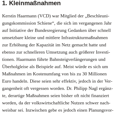
1. Kleinmaßnahmen
Kers­tin Haar­mann (VCD) war Mit­glied der „Beschleu­ni­
gungs­kom­mis­si­on Schie­ne“, die sich im ver­gan­ge­nen Jahr
auf Initia­ti­ve der Bun­des­re­gie­rung Gedan­ken über schnell
umsetz­ba­re klei­ne und mitt­le­re Infra­struk­tur­maß­nah­men
zur Erhö­hung der Kapa­zi­tät im Netz gemacht hat­te und
eben­so zur schnel­le­ren Umset­zung auch grö­ße­rer Inves­ti­
tio­nen. Haar­mann führ­te Bahn­steig­ver­län­ge­run­gen und
Über­hol­glei­se als Bei­spie­le auf. Meist wür­de es sich um
Maß­nah­men im Kos­ten­um­fang von bis zu 30 Mil­lio­nen
Euro han­deln. Die­se sei­en sehr effek­tiv, jedoch in der Ver­
gan­gen­heit oft ver­ges­sen wor­den. Dr. Phil­ipp Nagl ergänz­
te, der­ar­ti­ge Maß­nah­men sei­en bis­her oft nicht finan­ziert
wor­den, da der volks­wirt­schaft­li­che Nut­zen schwer nach­
weis­bar sei. Inzwi­schen gebe es jedoch einen Pla­nungs­vor­