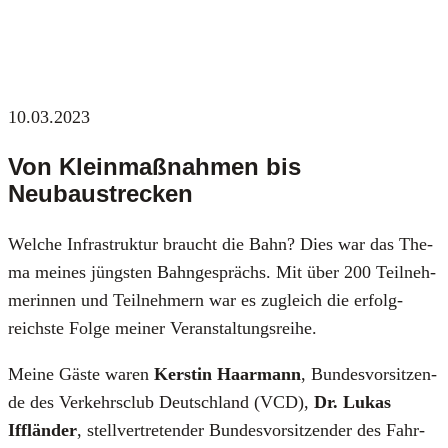
10.03.2023
Von Kleinmaßnahmen bis
Neubaustrecken
Wel­che Infra­struk­tur braucht die Bahn? Dies war das The­
ma mei­nes jüngs­ten Bahn­ge­sprächs. Mit über 200 Teil­neh­
me­rin­nen und Teil­neh­mern war es zugleich die erfolg­
reichs­te Fol­ge mei­ner Ver­an­stal­tungs­rei­he.
Mei­ne Gäs­te waren
Kers­tin Haar­mann
, Bun­des­vor­sit­zen­
de des Ver­kehrs­club Deutsch­land (VCD),
Dr. Lukas
Ifflän­der
, stell­ver­tre­ten­der Bun­des­vor­sit­zen­der des Fahr­