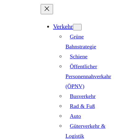
Zum
Inhalt
springen
Verkehr
Grüne
Bahnstrategie
Schiene
Öffentlicher
Personennahverkahr
(ÖPNV)
Busverkehr
Rad & Fuß
Auto
Güterverkehr &
Logistik