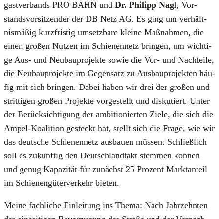
gast­ver­bands PRO BAHN und
Dr. Phil­ipp Nagl
, Vor­
stands­vor­sit­zen­der der DB Netz AG. Es ging um ver­hält­
nis­mä­ßig kurz­fris­tig umsetz­ba­re klei­ne Maß­nah­men, die
einen gro­ßen Nut­zen im Schie­nen­netz brin­gen, um wich­ti­
ge Aus- und Neu­bau­pro­jek­te sowie die Vor- und Nach­tei­le,
die Neu­bau­pro­jek­te im Gegen­satz zu Aus­bau­pro­jek­ten häu­
fig mit sich brin­gen. Dabei haben wir drei der gro­ßen und
strit­ti­gen gro­ßen Pro­jek­te vor­ge­stellt und dis­ku­tiert. Unter
der Berück­sich­ti­gung der ambi­tio­nier­ten Zie­le, die sich die
Ampel-Koali­ti­on gesteckt hat, stellt sich die Fra­ge, wie wir
das deut­sche Schie­nen­netz aus­bau­en müs­sen. Schließ­lich
soll es zukünf­tig den Deutsch­land­takt stem­men kön­nen
und genug Kapa­zi­tät für zunächst 25 Pro­zent Markt­an­teil
im Schie­nen­gü­ter­ver­kehr bie­ten.
Mei­ne fach­li­che Ein­lei­tung ins The­ma: Nach Jahr­zehn­ten
der ein­sei­ti­gen Bevor­zu­gung der Stra­ße und der Ver­nach­