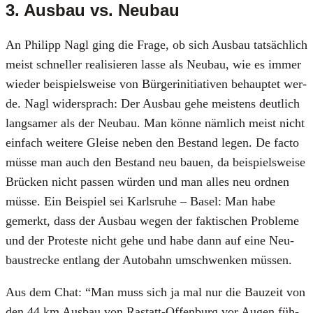
3. Ausbau vs. Neubau
An Phil­ipp Nagl ging die Fra­ge, ob sich Aus­bau tat­säch­lich
meist schnel­ler rea­li­sie­ren las­se als Neu­bau, wie es immer
wie­der bei­spiels­wei­se von Bür­ger­initia­ti­ven behaup­tet wer­
de. Nagl wider­sprach: Der Aus­bau gehe meis­tens deut­lich
lang­sa­mer als der Neu­bau. Man kön­ne näm­lich meist nicht
ein­fach wei­te­re Glei­se neben den Bestand legen. De fac­to
müs­se man auch den Bestand neu bau­en, da bei­spiels­wei­se
Brü­cken nicht pas­sen wür­den und man alles neu ord­nen
müs­se. Ein Bei­spiel sei Karls­ru­he – Basel: Man habe
gemerkt, dass der Aus­bau wegen der fak­ti­schen Pro­ble­me
und der Pro­tes­te nicht gehe und habe dann auf eine Neu­
bau­stre­cke ent­lang der Auto­bahn umschwen­ken müs­sen.
Aus dem Chat: “Man muss sich ja mal nur die Bau­zeit von
den 44 km Aus­bau von Ras­tatt-Offen­burg vor Augen füh­