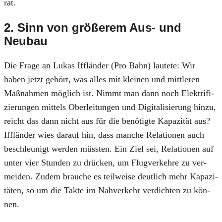
rat.
2. Sinn von größerem Aus- und
Neubau
Die Fra­ge an Lukas Ifflän­der (Pro Bahn) lau­te­te: Wir
haben jetzt gehört, was alles mit klei­nen und mitt­le­ren
Maß­nah­men mög­lich ist. Nimmt man dann noch Elek­tri­fi­
zie­run­gen mit­tels Ober­lei­tun­gen und Digi­ta­li­sie­rung hin­zu,
reicht das dann nicht aus für die benö­tig­te Kapa­zi­tät aus?
Ifflän­der wies dar­auf hin, dass man­che Rela­tio­nen auch
beschleu­nigt wer­den müss­ten. Ein Ziel sei, Rela­tio­nen auf
unter vier Stun­den zu drü­cken, um Flug­ver­keh­re zu ver­
mei­den. Zudem brau­che es teil­wei­se deut­lich mehr Kapa­zi­
tä­ten, so um die Tak­te im Nah­ver­kehr ver­dich­ten zu kön­
nen.