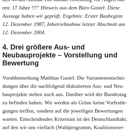
ren: 17 Jah­re !!!”
Hin­weis aus dem Büro Gastel: Die­se
Aus­sa­ge haben wir geprüft. Ergeb­nis: Ers­ter Bau­be­ginn
12. Dezem­ber 1987, Inbe­trieb­nah­me letz­ter Abschnitt am
12. Dezem­ber 2004.
4. Drei größere Aus- und
Neubauprojekte – Vorstellung und
Bewertung
Vor­ab­be­mer­kung Mat­thi­as Gastel: Die Vari­an­ten­ent­schei­
dun­gen über die nach­fol­gend dis­ku­tier­ten Aus- und Neu­
bau­pro­jek­te ste­hen noch aus. Dar­über wird der Bun­des­tag
zu befin­den haben. Wir wer­den als Grü­ne kei­ne Vor­fest­le­
gun­gen tref­fen, son­dern auf die jewei­li­gen Bewer­tun­gen
war­ten. Ent­schei­den­des Kri­te­ri­um ist der Deutsch­land­takt,
auf den wir uns viel­fach (Wahl­pro­gramm, Koali­ti­ons­ver­