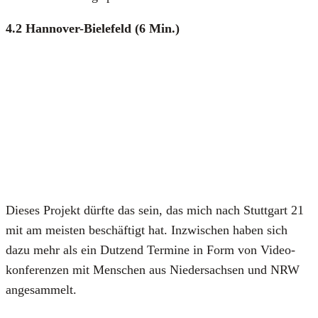
4.2 Han­no­ver-Bie­le­feld (6 Min.)
Die­ses Pro­jekt dürf­te das sein, das mich nach Stutt­gart 21
mit am meis­ten beschäf­tigt hat. Inzwi­schen haben sich
dazu mehr als ein Dut­zend Ter­mi­ne in Form von Video­
kon­fe­ren­zen mit Men­schen aus Nie­der­sach­sen und NRW
ange­sam­melt.