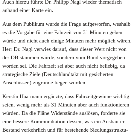
Auch hier­zu führ­te Dr. Phil­ipp Nagl wie­der the­ma­tisch
anhand einer Kar­te ein.
Aus dem Publi­kum wur­de die Fra­ge auf­ge­wor­fen, wes­halb
es die Vor­ga­be für eine Fahr­zeit von 31 Minu­ten geben
wür­de und nicht auch eini­ge Minu­ten mehr mög­lich wären.
Herr Dr. Nagl ver­wies dar­auf, dass die­ser Wert nicht von
der DB stam­men wür­de, son­dern vom Bund vor­ge­ge­ben
wor­den sei. Die Fahr­zeit sei aber auch nicht belie­big, da
stra­te­gi­sche Zie­le (Deutsch­land­takt mit gesi­cher­ten
Anschlüs­sen) zugrun­de lie­gen wür­den.
Kers­tin Haar­mann ergänz­te, dass Fahr­zeit­ge­win­ne wich­tig
sei­en, wenig mehr als 31 Minu­ten aber auch funk­tio­nie­ren
wür­den. Da die Plä­ne Wider­stän­de aus­lö­sen, for­der­te sie
eine bes­se­re Kom­mu­ni­ka­ti­on des­sen, was ein Aus­bau im
Bestand ver­kehr­lich und für bestehen­de Sied­lungs­struk­tu­