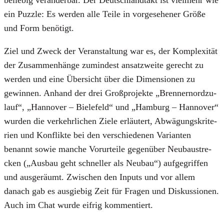
ein Puz­zle: Es wer­den alle Tei­le in vor­ge­se­he­ner Grö­ße
und Form benö­tigt.
Ziel und Zweck der Ver­an­stal­tung war es, der Kom­ple­xi­tät
der Zusam­men­hän­ge zumin­dest ansatz­wei­te gerecht zu
wer­den und eine Über­sicht über die Dimen­sio­nen zu
gewin­nen. Anhand der drei Groß­pro­jek­te „Bren­ner­nord­zu­
lauf“, „Han­no­ver – Bie­le­feld“ und „Ham­burg – Han­no­ver“
wur­den die ver­kehr­li­chen Zie­le erläu­tert, Abwä­gungs­kri­te­
ri­en und Kon­flik­te bei den ver­schie­de­nen Vari­an­ten
benannt sowie man­che Vor­ur­tei­le gegen­über Neu­bau­stre­
cken („Aus­bau geht schnel­ler als Neu­bau“) auf­ge­grif­fen
und aus­ge­räumt. Zwi­schen den Inputs und vor allem
danach gab es aus­gie­big Zeit für Fra­gen und Dis­kus­sio­nen.
Auch im Chat wur­de eif­rig kom­men­tiert.