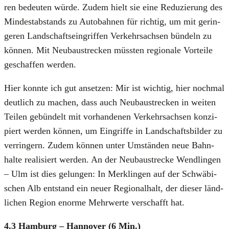
ren bedeu­ten wür­de. Zudem hielt sie eine Redu­zie­rung des
Min­dest­ab­stands zu Auto­bah­nen für rich­tig, um mit gerin­
ge­ren Land­schafts­ein­grif­fen Ver­kehrs­ach­sen bün­deln zu
kön­nen. Mit Neu­bau­stre­cken müss­ten regio­na­le Vor­tei­le
geschaf­fen wer­den.
Hier konn­te ich gut anset­zen: Mir ist wich­tig, hier noch­mal
deut­lich zu machen, dass auch Neu­bau­stre­cken in wei­ten
Tei­len gebün­delt mit vor­han­de­nen Ver­kehrs­ach­sen kon­zi­
piert wer­den kön­nen, um Ein­grif­fe in Land­schafts­bil­der zu
ver­rin­gern. Zudem kön­nen unter Umstän­den neue Bahn­
hal­te rea­li­siert wer­den. An der Neu­bau­stre­cke Wend­lin­gen
– Ulm ist dies gelun­gen: In Mer­k­lin­gen auf der Schwä­bi­
schen Alb ent­stand ein neu­er Regio­nal­halt, der die­ser länd­
li­chen Regi­on enor­me Mehr­wer­te ver­schafft hat.
4.3 Ham­burg – Han­no­ver (6 Min.)