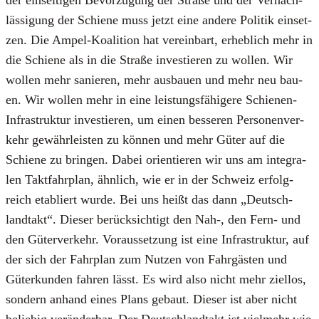
läs­si­gung der Schie­ne muss jetzt eine ande­re Poli­tik ein­set­
zen. Die Ampel-Koali­ti­on hat ver­ein­bart, erheb­lich mehr in
die Schie­ne als in die Stra­ße inves­tie­ren zu wol­len. Wir
wol­len mehr sanie­ren, mehr aus­bau­en und mehr neu bau­
en. Wir wol­len mehr in eine leis­tungs­fä­hi­ge­re Schie­nen-
Infra­struk­tur inves­tie­ren, um einen bes­se­ren Per­so­nen­ver­
kehr gewähr­leis­ten zu kön­nen und mehr Güter auf die
Schie­ne zu brin­gen. Dabei ori­en­tie­ren wir uns am inte­gra­
len Takt­fahr­plan, ähn­lich, wie er in der Schweiz erfolg­
reich eta­bliert wur­de. Bei uns heißt das dann „Deutsch­
land­takt“. Die­ser berück­sich­tigt den Nah‑, den Fern- und
den Güter­ver­kehr. Vor­aus­set­zung ist eine Infra­struk­tur, auf
der sich der Fahr­plan zum Nut­zen von Fahr­gäs­ten und
Güter­kun­den fah­ren lässt. Es wird also nicht mehr ziel­los,
son­dern anhand eines Plans gebaut. Die­ser ist aber nicht
belie­big ver­än­der­bar. Der Deutsch­land­takt ist viel­mehr wie