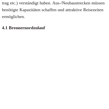
trag etc.) ver­stän­digt haben. Aus-/Neu­bau­stre­cken müs­sen
benö­tig­te Kapa­zi­tä­ten schaf­fen und attrak­ti­ve Rei­se­zei­ten
ermög­li­chen.
4.1 Bren­ner­nord­zu­lauf