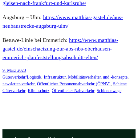
gleisen-nach-frankfurt-und-karlsruhe/
Augs­burg – Ulm:
https://www.matthias-gastel.de/aus-
neubaustrecke-augsburg-ulm/
Betu­we-Linie bei Emme­rich:
https://www.matthias-
gastel.de/einschaetzung-zur-abs-nbs-oberhausen-
emmerich-planfeststellungsabschnitt-elten/
9. März 2023
Güterverkehr/Logistik
, 
Infrastruktur
, 
Mobilitätsverhalten und -konzepte
, 
newsletter-verkehr
, 
Öffentlicher Personennahverkehr (ÖPNV)
, 
Schiene
Güterverkehr
, 
Klimaschutz
, 
Öffentlicher Nahverkehr
, 
Schienenwege