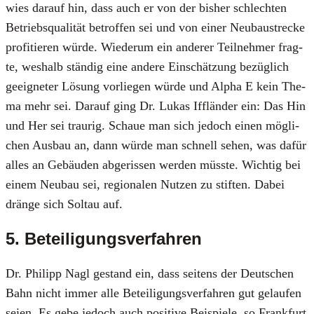
wies dar­auf hin, dass auch er von der bis­her schlech­ten
Betriebs­qua­li­tät betrof­fen sei und von einer Neu­bau­stre­cke
pro­fi­tie­ren wür­de. Wie­der­um ein ande­rer Teil­neh­mer frag­
te, wes­halb stän­dig eine ande­re Ein­schät­zung bezüg­lich
geeig­ne­ter Lösung vor­lie­gen wür­de und Alpha E kein The­
ma mehr sei. Dar­auf ging Dr. Lukas Ifflän­der ein: Das Hin
und Her sei trau­rig. Schaue man sich jedoch einen mög­li­
chen Aus­bau an, dann wür­de man schnell sehen, was dafür
alles an Gebäu­den abge­ris­sen wer­den müss­te. Wich­tig bei
einem Neu­bau sei, regio­na­len Nut­zen zu stif­ten. Dabei
drän­ge sich Sol­tau auf.
5. Beteiligungsverfahren
Dr. Phil­ipp Nagl gestand ein, dass sei­tens der Deut­schen
Bahn nicht immer alle Betei­li­gungs­ver­fah­ren gut gelau­fen
sei­en. Es gebe jedoch auch posi­ti­ve Bei­spie­le, so Frank­furt