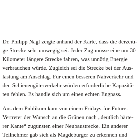
Dr. Phil­ipp Nagl zeig­te anhand der Kar­te, dass die der­zei­ti­
ge Stre­cke sehr umwe­gig sei. Jeder Zug müs­se eine um 30
Kilo­me­ter län­ge­re Stre­cke fah­ren, was unnö­tig Ener­gie
ver­brau­chen wür­de. Zugleich sei die Stre­cke bei der Aus­
las­tung am Anschlag. Für einen bes­se­ren Nah­ver­kehr und
den Schie­nen­gü­ter­ver­kehr wür­den erfor­der­li­che Kapa­zi­tä­
ten feh­len. Es hand­le sich um einen ech­ten Eng­pass.
Aus dem Publi­kum kam von einem Fri­days-for-Future-
Ver­tre­ter der Wunsch an die Grü­nen nach „deut­lich här­te­
rer Kan­te“ zuguns­ten einer Neu­bau­stre­cke. Ein ande­rer
Teil­neh­mer gab sich als Mag­de­bur­ger zu erken­nen und