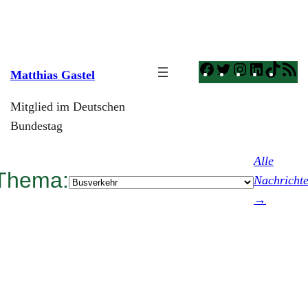
Zum
Inhalt
springen
Facebook
Twitter
Instagram
LinkedI
TikT
R
Matthias Gastel
F
Mitglied im Deutschen
Bundestag
Alle
Thema:
Kategorien
Nachricht
→