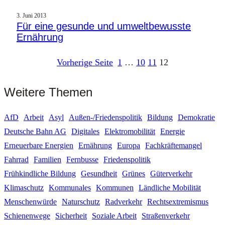
3. Juni 2013
Für eine gesunde und umweltbewusste
Ernährung
Vorherige Seite
1
…
10
11
12
Weitere Themen
AfD
Arbeit
Asyl
Außen-/Friedenspolitik
Bildung
Demokratie
Deutsche Bahn AG
Digitales
Elektromobilität
Energie
Erneuerbare Energien
Ernährung
Europa
Fachkräftemangel
Fahrrad
Familien
Fernbusse
Friedenspolitik
Frühkindliche Bildung
Gesundheit
Grünes
Güterverkehr
Klimaschutz
Kommunales
Kommunen
Ländliche Mobilität
Menschenwürde
Naturschutz
Radverkehr
Rechtsextremismus
Schienenwege
Sicherheit
Soziale Arbeit
Straßenverkehr