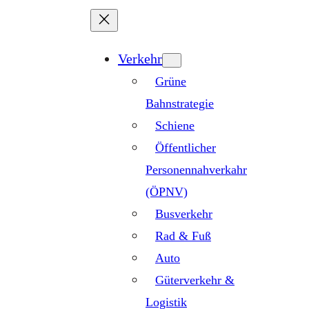
Zum
Inhalt
springen
Verkehr
Grüne
Bahnstrategie
Schiene
Öffentlicher
Personennahverkahr
(ÖPNV)
Busverkehr
Rad & Fuß
Auto
Güterverkehr &
Logistik