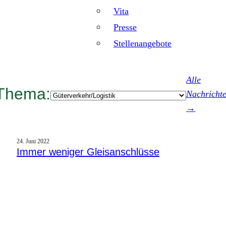
Vita
Presse
Stellenangebote
Alle
Thema:
Kategorien
Nachricht
→
24. Juni 2022
Immer weniger Gleisanschlüsse