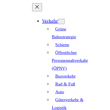
Zum
Inhalt
springen
Verkehr
Grüne
Bahnstrategie
Schiene
Öffentlicher
Personennahverkahr
(ÖPNV)
Busverkehr
Rad & Fuß
Auto
Güterverkehr &
Logistik