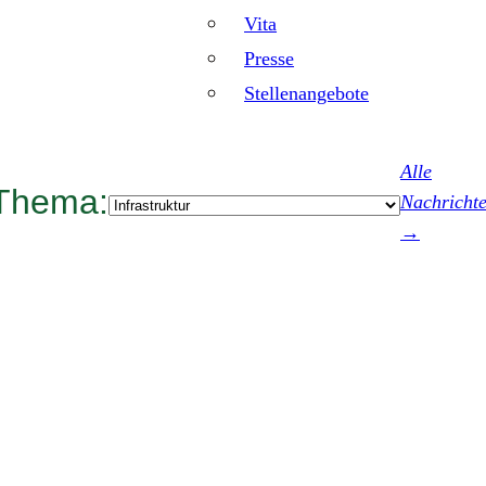
Vita
Presse
Stellenangebote
Alle
Thema:
Kategorien
Nachricht
→