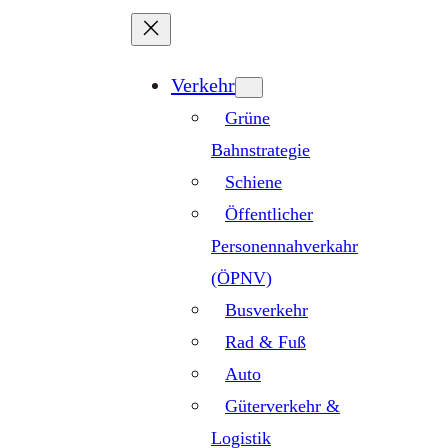
Zum
Inhalt
springen
Verkehr
Grüne
Bahnstrategie
Schiene
Öffentlicher
Personennahverkahr
(ÖPNV)
Busverkehr
Rad & Fuß
Auto
Güterverkehr &
Logistik