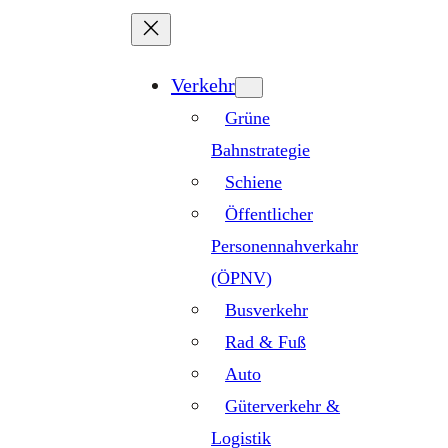
Zum
Inhalt
springen
Verkehr
Grüne
Bahnstrategie
Schiene
Öffentlicher
Personennahverkahr
(ÖPNV)
Busverkehr
Rad & Fuß
Auto
Güterverkehr &
Logistik