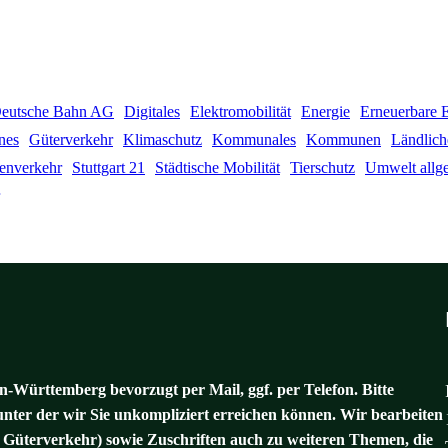
eutsche Bahn AG
Digitales
Elektromobilität
Energie
Erneuerbare 
nes
Güterverkehr
Klimaschutz
Kommunales
Kommunen
Ländlich
ßenverkehr
Stuttgart 21
Städtische Mobilität
Tierschutz
Umwelt allg
-Württemberg bevorzugt per Mail, ggf. per Telefon. Bitte
unter der wir Sie unkompliziert erreichen können. Wir bearbeiten
 Güterverkehr) sowie Zuschriften auch zu weiteren Themen, die