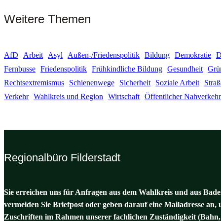
Weitere Themen
AfD
Arbeit
Asyl
Außen-/Friedenspolitik
Bildung
Demokratie
D
Fernbusse
Friedenspolitik
Frühkindliche Bildung
Gesundheit
Grü
Rechtsextremismus
Schienenwege
Sicherheit
Soziale Arbeit
Stra
Verkehr
Wahlkreis und Region
Wirtschaft
Öffentlicher Nahverkehr
Regionalbüro Filderstadt
Sie erreichen uns für Anfragen aus dem Wahlkreis und aus Baden
vermeiden Sie Briefpost oder geben darauf eine Mailadresse an, 
Zuschriften im Rahmen unserer fachlichen Zuständigkeit (Bahn,