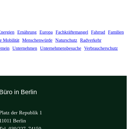
Energien
Ernährung
Europa
Fachkräftemangel
Fahrrad
Familien
e Mobilität
Menschenwürde
Naturschutz
Radverkehr
emein
Unternehmen
Unternehmensbesuche
Verbraucherschutz
Büro in Berlin
Platz der Republik 1
11011 Berlin
Tel. 030/227–74150