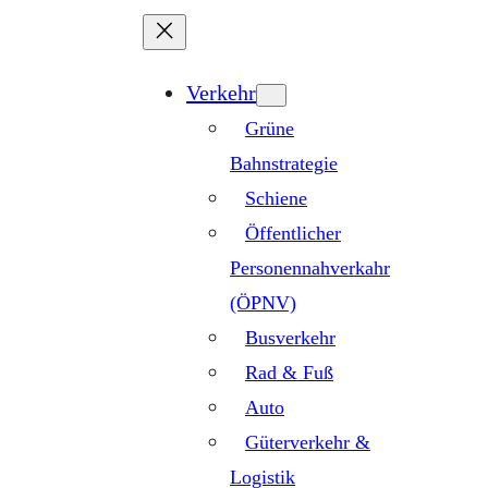
Zum
Inhalt
springen
Verkehr
Grüne
Bahnstrategie
Schiene
Öffentlicher
Personennahverkahr
(ÖPNV)
Busverkehr
Rad & Fuß
Auto
Güterverkehr &
Logistik