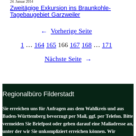
24. Januar 2014
Zweitägige Exkursion ins Braunkohle-
Tagebaugebiet Garzweiler
←
Vorherige Seite
1
…
164
165
166
167
168
…
171
Nächste Seite
→
Regionalbüro Filderstadt
Sie erreichen uns für Anfragen aus dem Wahlkreis und aus
Baden-Württemberg bevorzugt per Mail, ggf. per Telefon. Bitte
vermeiden Sie Briefpost oder geben darauf eine Mailadresse an,
unter der wir Sie unkompliziert erreichen können. Wir