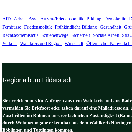
AfD
Arbeit
Asyl
Außen-/Friedenspolitik
Bildung
Demokratie
D
Fernbusse
Friedenspolitik
Frühkindliche Bildung
Gesundheit
Grü
Rechtsextremismus
Schienenwege
Sicherheit
Soziale Arbeit
Stra
Verkehr
Wahlkreis und Region
Wirtschaft
Öffentlicher Nahverkehr
Regionalbüro Filderstadt
Sie erreichen uns für Anfragen aus dem Wahlkreis und aus Baden
vermeiden Sie Briefpost oder geben darauf eine Mailadresse an, 
Zuschriften im Rahmen unserer fachlichen Zuständigkeit (Bahn,
durch Wohnortangabe erkennbar aus dem Wahlkreis Nürtingen 
Böblingen und Tuttlingen kommen.