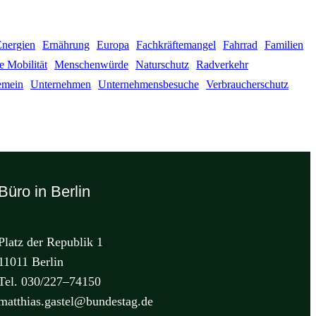
Energien
Ernährung
Europa
Fachkräftemangel
Fahrrad
Familien
e Mobilität
Menschenwürde
Naturschutz
Radverkehr
emein
Unternehmen
Unternehmensbesuche
Verbraucherschutz
Büro in Berlin
Platz der Republik 1
11011 Berlin
Tel. 030/227–74150
matthias.gastel@bundestag.de