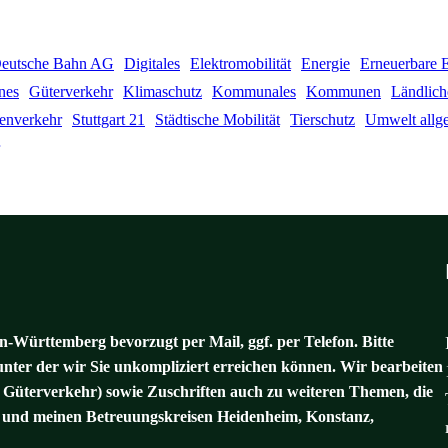
eutsche Bahn AG
Digitales
Elektromobilität
Energie
Erneuerbare 
nes
Güterverkehr
Klimaschutz
Kommunales
Kommunen
Ländlich
ßenverkehr
Stuttgart 21
Städtische Mobilität
Tierschutz
Umwelt allg
-Württemberg bevorzugt per Mail, ggf. per Telefon. Bitte
unter der wir Sie unkompliziert erreichen können. Wir bearbeiten
 Güterverkehr) sowie Zuschriften auch zu weiteren Themen, die
und meinen Betreuungskreisen Heidenheim, Konstanz,