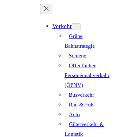
Zum
Inhalt
springen
Verkehr
Grüne
Bahnstrategie
Schiene
Öffentlicher
Personennahverkahr
(ÖPNV)
Busverkehr
Rad & Fuß
Auto
Güterverkehr &
Logistik