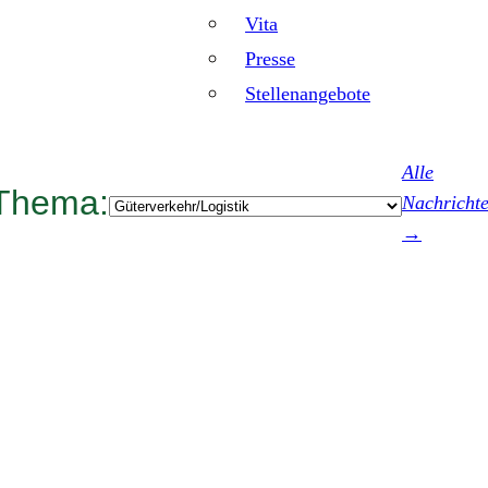
Vita
Presse
Stellenangebote
Alle
Thema:
Kategorien
Nachricht
→