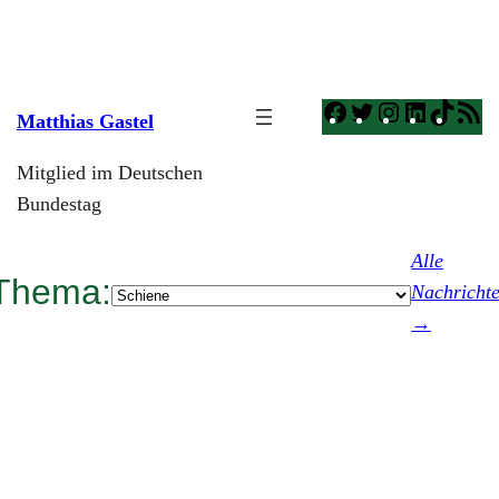
Zum
Inhalt
springen
Facebook
Twitter
Instagram
LinkedI
TikT
R
Matthias Gastel
F
Mitglied im Deutschen
Bundestag
Alle
Thema:
Kategorien
Nachricht
→