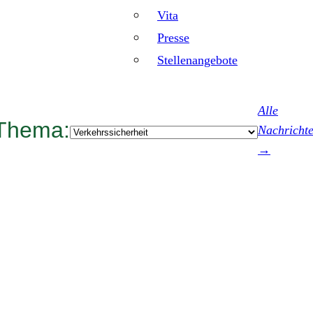
Vita
Presse
Stellenangebote
Alle
Thema:
Kategorien
Nachricht
→