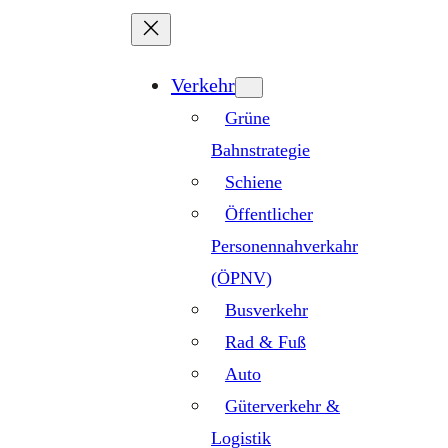
Zum
Inhalt
springen
Verkehr
Grüne
Bahnstrategie
Schiene
Öffentlicher
Personennahverkahr
(ÖPNV)
Busverkehr
Rad & Fuß
Auto
Güterverkehr &
Logistik